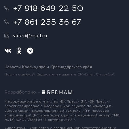
+7 918 649 22 50
+7 861 255 36 67
vkkrd@mail.ru
Новости Краснодара и Краснодарского края
Нашли ошибку? Выделите и нажмите Ctrl+Enter. Спасибо!
Разработано —
Информационное агентство «ВК Пресс»
(ИА «ВК Пресс»)
зарегистрировано
в Федеральной службе по надзору
в
сфере связи, информационных
технологий и массовых
коммуникаций
(Роскомнадзор),
регистрационный номер СМИ:
Эл № ФС77-71381
от 17 октября 2017 г.
Учредитель - Общество с ограниченной
ответственностью