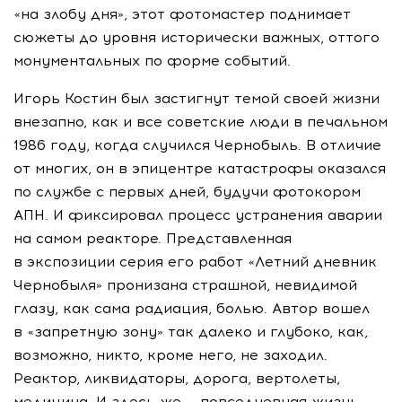
«на злобу дня», этот фотомастер поднимает
сюжеты до уровня исторически важных, оттого
монументальных по форме событий.
Игорь Костин был застигнут темой своей жизни
внезапно, как и все советские люди в печальном
1986 году, когда случился Чернобыль. В отличие
от многих, он в эпицентре катастрофы оказался
по службе с первых дней, будучи фотокором
АПН. И фиксировал процесс устранения аварии
на самом реакторе. Представленная
в экспозиции серия его работ «Летний дневник
Чернобыля» пронизана страшной, невидимой
глазу, как сама радиация, болью. Автор вошел
в «запретную зону» так далеко и глубоко, как,
возможно, никто, кроме него, не заходил.
Реактор, ликвидаторы, дорога, вертолеты,
медицина. И здесь же — повседневная жизнь