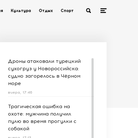
ия
Культура
Отдых
Спорт
Дроны атаковали турецкий
сухогруз у Новороссийска:
судно загорелось в Чёрном
море
вчера, 17:46
Трагическая ошибка на
охоте: мужчина получил
пулю во время прогулки с
собакой
вчера, 17:13