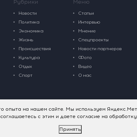
Рубрики
Меню
Новости
Статьи
Политика
Интервью
Экономика
Мнение
Жизнь
Спецпроекты
Происшествия
Новости партнеров
Культура
Фото
Отдых
Видео
Спорт
О нас
го опыта на нашем сайте. Мы используем Яндекс.Ме
 соглашаетесь с этим и даете согласие на обработк
Принять
дательные технологии
.
Политика обработки персональных данных
.
имого портала vkpress.ru, а также на исходные данные, включая т