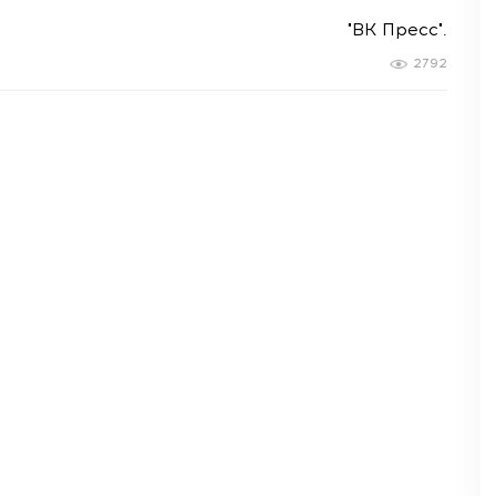
"ВК Пресс".
2792