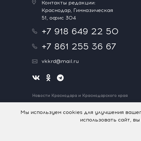
Контакты редакции:
Краснодар, Гимназическая
51, офис 304
+7 918 649 22 50
+7 861 255 36 67
vkkrd@mail.ru
Новости Краснодара и Краснодарского края
Нашли ошибку? Выделите и нажмите Ctrl+Enter.
Спасибо!
Мы используем cookies для улучшения ваше
использовать сайт, вы
На информационном ресурсе применяются
рекомен
© Авторское право на систему визуализации содерж