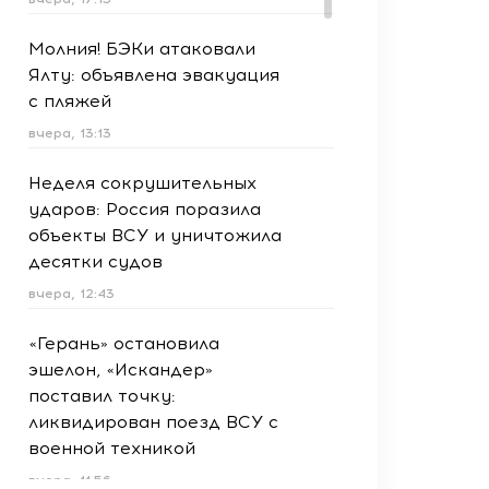
Молния! БЭКи атаковали
Ялту: объявлена эвакуация
с пляжей
вчера, 13:13
Неделя сокрушительных
ударов: Россия поразила
объекты ВСУ и уничтожила
десятки судов
вчера, 12:43
«Герань» остановила
эшелон, «Искандер»
поставил точку:
ликвидирован поезд ВСУ с
военной техникой
вчера, 11:56