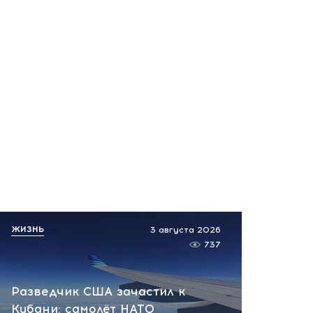
Не только кофе: скачок
какао на 27% и тревожный
звонок для рынка
вчера, 12:13
ЖИЗНЬ
3 августа 2026
737
Разведчик США зачастил к
Кубани: самолёт НАТО