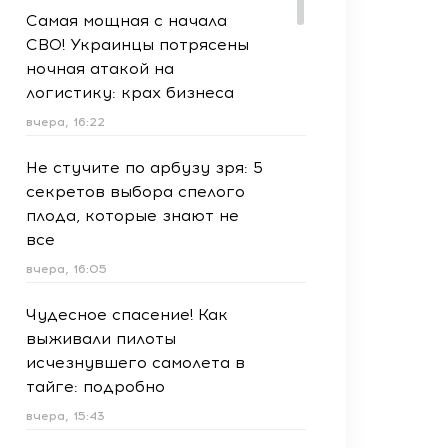
Самая мощная с начала
СВО! Украинцы потрясены
ночная атакой на
логистику: крах бизнеса
вчера, 16:22
Не стучите по арбузу зря: 5
секретов выбора спелого
плода, которые знают не
все
вчера, 16:05
Чудесное спасение! Как
выживали пилоты
исчезнувшего самолета в
тайге: подробно
вчера, 15:43