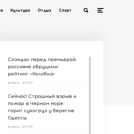
ия
Культура
Отдых
Спорт
Скандал перед премьерой:
россияне обрушили
рейтинг «Колобка»
вчера, 20:53
Сейчас! Страшный взрыв и
пожар в Черном море:
горит сухогруз у берегов
Одессы
вчера, 20:38