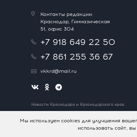
Контакты редакции:
Краснодар, Гимназическая
51, офис 304
+7 918 649 22 50
+7 861 255 36 67
vkkrd@mail.ru
Новости Краснодара и Краснодарского края
Нашли ошибку? Выделите и нажмите Ctrl+Enter.
Спасибо!
Мы используем cookies для улучшения ваше
использовать сайт, вы