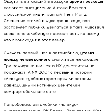
Ощутить витающий в воздухе
аромат роскоши
помогает выступление Антона Беляева
с российской инди-группой Therr Maitz.
Смешение стилей в духе фанк, хаус, поп
заставляет публику двигаться в такт, чувствуя
свою непоколебимую причастность ко всему,
что происходит в этот вечер.
Сделать первый шаг к автомобилю,
утолить
жажду неизведанного
смогли все желающие.
Три модификации Lexus NX действительно
поражают. А NX 200t с первым в истории
«Лексуса» турбомотором вряд ли оставил
равнодушными истинных ценителей
комфортабельного авто.
Попробовала автомобили «на вкус»
и корреспондент «ВК Пресс». Впечатлило. Жаль