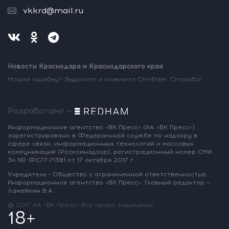
vkkrd@mail.ru
Новости Краснодара и Краснодарского края
Нашли ошибку? Выделите и нажмите Ctrl+Enter. Спасибо!
Разработано —
Информационное агентство «ВК Пресс»
(ИА «ВК Пресс»)
зарегистрировано
в Федеральной службе по надзору
в
сфере связи, информационных
технологий и массовых
коммуникаций
(Роскомнадзор),
регистрационный номер СМИ:
Эл № ФС77-71381
от 17 октября 2017 г.
Учредитель - Общество с ограниченной
ответственностью
Информационное
агентство «ВК Пресс».
Главный редактор —
Ламейкин В.А.
@ 2017 ИА «ВК Пресс»
Все права защищены
18+