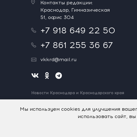
Контакты редакции:
Краснодар, Гимназическая
51, офис 304
+7 918 649 22 50
+7 861 255 36 67
vkkrd@mail.ru
Новости Краснодара и Краснодарского края
Нашли ошибку? Выделите и нажмите Ctrl+Enter.
Спасибо!
Мы используем cookies для улучшения ваше
использовать сайт, вы
На информационном ресурсе применяются
рекомен
© Авторское право на систему визуализации содерж