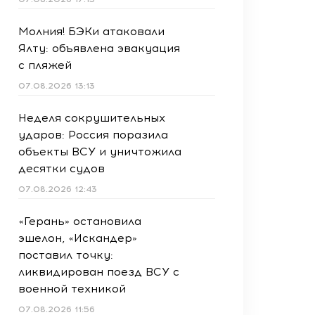
Молния! БЭКи атаковали
Ялту: объявлена эвакуация
с пляжей
07.08.2026 13:13
Неделя сокрушительных
ударов: Россия поразила
объекты ВСУ и уничтожила
десятки судов
07.08.2026 12:43
«Герань» остановила
эшелон, «Искандер»
поставил точку:
ликвидирован поезд ВСУ с
военной техникой
07.08.2026 11:56