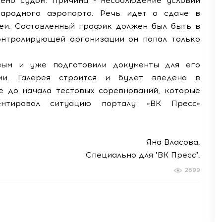
но судом. Причина - несоблюдение условий
ародного аэропорта. Речь идет о сдаче в
еи. Составленный график должен был быть в
онтролирующей организации он попал только
вым и уже подготовили документы для его
ии. Галерея строится и будет введена в
 до начала тестовых соревнований, которые
ентировал ситуацию порталу «ВК Пресс»
Яна Власова.
Специально для "ВК Пресс".
2699