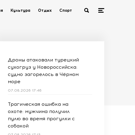
ия
Культура
Отдых
Спорт
Дроны атаковали турецкий
сухогруз у Новороссийска:
судно загорелось в Чёрном
море
07.08.2026 17:46
Трагическая ошибка на
охоте: мужчина получил
пулю во время прогулки с
собакой
07.08.2026 17:13