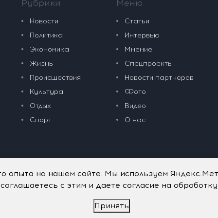
Рубрики
Меню
Новости
Статьи
Политика
Интервью
Экономика
Мнение
Жизнь
Спецпроекты
Происшествия
Новости партнеров
Культура
Фото
Отдых
Видео
Спорт
О нас
го опыта на нашем сайте. Мы используем Яндекс.Ме
 соглашаетесь с этим и даете согласие на обработк
Принять
дательные технологии
.
Политика обработки персональных данных
.
имого портала vkpress.ru, а также на исходные данные, включая т