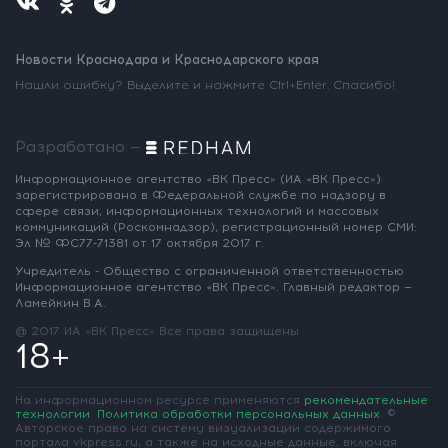
Новости Краснодара и Краснодарского края
Нашли ошибку? Выделите и нажмите Ctrl+Enter. Спасибо!
Разработано —
Информационное агентство «ВК Пресс»
(ИА «ВК Пресс»)
зарегистрировано
в Федеральной службе по надзору
в
сфере связи, информационных
технологий и массовых
коммуникаций
(Роскомнадзор),
регистрационный номер СМИ:
Эл № ФС77-71381
от 17 октября 2017 г.
Учредитель - Общество с ограниченной
ответственностью
Информационное
агентство «ВК Пресс».
Главный редактор —
Ламейкин В.А.
@ 2017 ИА «ВК Пресс»
Все права защищены
18+
На информационном ресурсе применяются
рекомендательные
технологии
.
Политика обработки персональных данных
.
©
Авторское право на систему визуализации содержимого
портала vkpress.ru, а также на исходные данные, включая