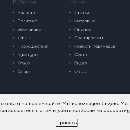
Рубрики
Меню
Новости
Статьи
Политика
Интервью
Экономика
Мнение
Жизнь
Спецпроекты
Происшествия
Новости партнеров
Культура
Фото
Отдых
Видео
Спорт
О нас
го опыта на нашем сайте. Мы используем Яндекс.Ме
 соглашаетесь с этим и даете согласие на обработк
Принять
дательные технологии
.
Политика обработки персональных данных
.
имого портала vkpress.ru, а также на исходные данные, включая т