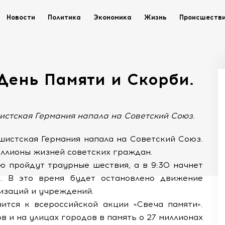
Новости
Политика
Экономика
Жизнь
Происшеств
 День Памяти и Скорби.
шистская Германия напала на Советский Союз.
ашистская Германия напала на Советский Союз.
иллионы жизней советских граждан.
ю пройдут траурные шествия, а в 9:30 начнет
я. В это время будет остановлено движение
низаций и учреждений.
нится к всероссийской акции «Свеча памяти».
в и на улицах городов в память о 27 миллионах