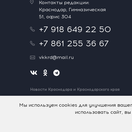
Контакты редакции:
Краснодар, Гимназическая
51, офис 304
+7 918 649 22 50
+7 861 255 36 67
vkkrd@mail.ru
Новости Краснодара и Краснодарского края
Нашли ошибку? Выделите и нажмите Ctrl+Enter.
Спасибо!
Мы используем cookies для улучшения ваше
использовать сайт, вы
На информационном ресурсе применяются
рекомен
© Авторское право на систему визуализации содерж