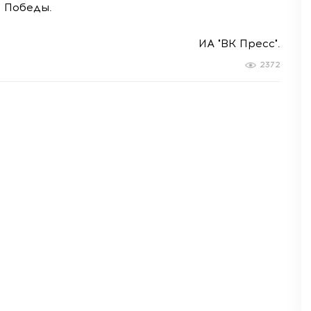
и Победы.
ИА "ВК Пресс".
2372