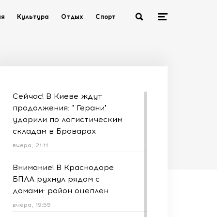
ия
Культура
Отдых
Спорт
Сейчас! В Киеве ждут
продолжения: " Герани"
ударили по логистическим
складам в Броварах
вчера, 21:11
Внимание! В Краснодаре
БПЛА рухнул рядом с
домами: район оцеплен
вчера, 19:55