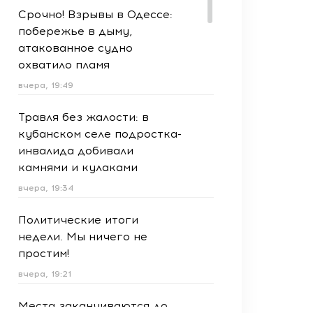
Срочно! Взрывы в Одессе:
побережье в дыму,
атакованное судно
охватило пламя
вчера, 19:49
Травля без жалости: в
кубанском селе подростка-
инвалида добивали
камнями и кулаками
вчера, 19:34
Политические итоги
недели. Мы ничего не
простим!
вчера, 19:21
Места заканчиваются до