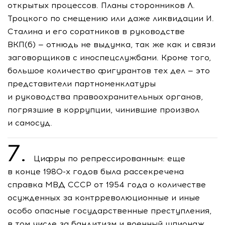
открытых процессов. Планы сторонников Л.
Троцкого по смещению или даже ликвидации И.
Сталина и его соратников в руководстве
ВКП(б) — отнюдь не выдумка, так же как и связи
заговорщиков с иноспецслужбами. Кроме того,
большое количество фигурантов тех дел — это
представители партноменклатуры
и руководства правоохранительных органов,
погрязшие в коррупции, чинившие произвол
и самосуд.
7.
Цифры по репрессированным: еще
в конце
1980-х
годов была рассекречена
справка МВД СССР от 1954 года о количестве
осужденных за контрреволюционные и иные
особо опасные государственные преступления,
в том числе за бандитизм и военный шпионаж,