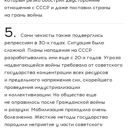
который резко обострил двусторонние
отношения с СССР и даже поставил страны
на грань войны.
5.
Сами чекисты также подверглись
репрессиям в
30-х
годах. Ситуация была
сложной. Планы нападения на СССР
разрабатывались ими еще с
20-х
годов. Угроза
надвигающейся войны требовала от советского
государства концентрации всех ресурсов
и предельного напряжения сил, скорейшего
проведения индустриализации
и коллективизации. Но общество еще
не оправилось после Гражданской войны
и разрухи. Мобилизация проходила очень
болезненно. Жесткие методы государства
породили неприятие у части советского