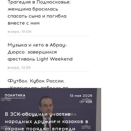
Трагедия в Подмосковье:
женщина бросилась
спасать сына и погибла
вместе с ним
вчера, 13:09
Музыка и лето в Абрау-
Дюрсо: завершился
фестиваль Light Weekend
вчера, 12:39
Футбол. Кубок России.
«Краснодар» победил по
пенальти «Ахмат»
ПОЛИТИКА
13 мая 2026
428
вчера, 12:30
В ЗСК обсудили участие
Масштабная атака на
народных дружин и казаков в
Ярославскую область!
охране порядка: впереди
Обломки БПЛА вызвали