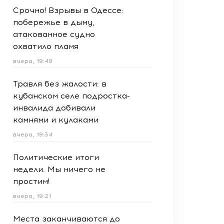
Срочно! Взрывы в Одессе:
побережье в дыму,
атакованное судно
охватило пламя
вчера, 19:49
Травля без жалости: в
кубанском селе подростка-
инвалида добивали
камнями и кулаками
вчера, 19:34
Политические итоги
недели. Мы ничего не
простим!
вчера, 19:21
Места заканчиваются до