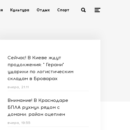
ия
Культура
Отдых
Спорт
Сейчас! В Киеве ждут
продолжения: " Герани"
ударили по логистическим
складам в Броварах
вчера, 21:11
Внимание! В Краснодаре
БПЛА рухнул рядом с
домами: район оцеплен
вчера, 19:55