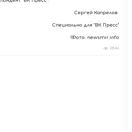
ондент "ВК Пресс".
Сергей Капрелов
Специально для "ВК Пресс"
Фото: newsmir.info
2644