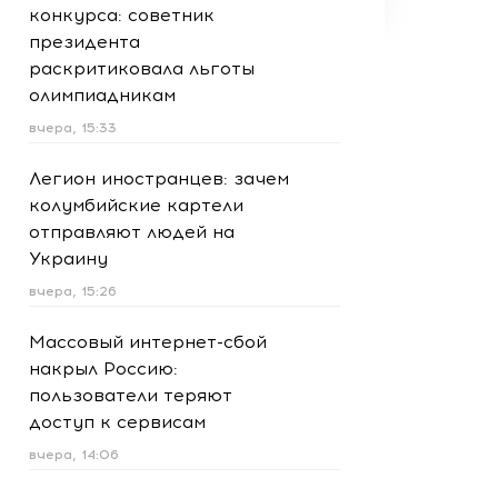
конкурса: советник
президента
раскритиковала льготы
олимпиадникам
вчера, 15:33
Легион иностранцев: зачем
колумбийские картели
отправляют людей на
Украину
вчера, 15:26
Массовый интернет-сбой
накрыл Россию:
пользователи теряют
доступ к сервисам
вчера, 14:06