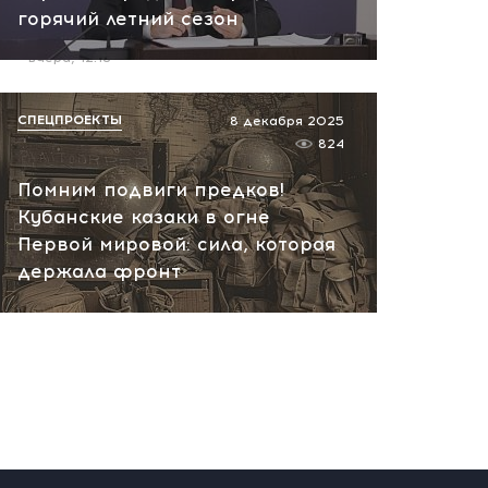
горячий летний сезон
пожар на НПЗ
вчера, 12:18
СПЕЦПРОЕКТЫ
8 декабря 2025
824
Помним подвиги предков!
Кубанские казаки в огне
Первой мировой: сила, которая
держала фронт