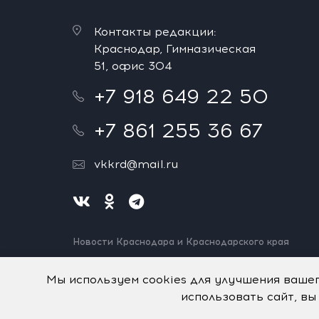
Контакты редакции:
Краснодар, Гимназическая
51, офис 304
+7 918 649 22 50
+7 861 255 36 67
vkkrd@mail.ru
Новости Краснодара и Краснодарского края
Нашли ошибку? Выделите и нажмите Ctrl+Enter.
Спасибо!
Мы используем cookies для улучшения ваше
использовать сайт, вы