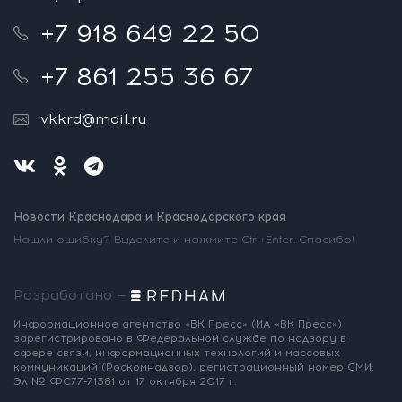
+7 918 649 22 50
+7 861 255 36 67
vkkrd@mail.ru
Новости Краснодара и Краснодарского края
Нашли ошибку? Выделите и нажмите Ctrl+Enter. Спасибо!
Разработано —
Информационное агентство «ВК Пресс»
(ИА «ВК Пресс»)
зарегистрировано
в Федеральной службе по надзору
в
сфере связи, информационных
технологий и массовых
коммуникаций
(Роскомнадзор),
регистрационный номер СМИ:
Эл № ФС77-71381
от 17 октября 2017 г.