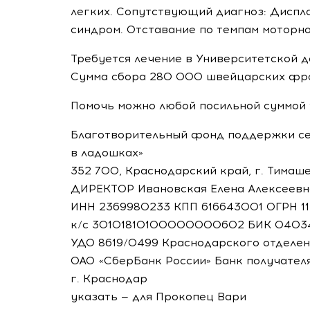
легких. Сопутствующий диагноз: Диспл
синдром. Отставание по темпам моторно
Требуется лечение в Университетской д
Сумма сбора 280 000 швейцарских фр
Помочь можно любой посильной суммой 
Благотворительный фонд поддержки сем
в ладошках»
352 700, Краснодарский край, г. Тимашев
ДИРЕКТОР Ивановская Елена Алексеевн
ИНН
2369980233 КПП 616643001 ОГРН 
к/с
30101810100000000602 БИК 0403
УДО 8619/0499 Краснодарского отделен
ОАО «СберБанк России»
Банк получателя
г. Краснодар
указать — для Прокопец Вари