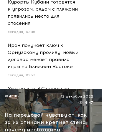
Курорты Кубани готовятся
к угрозам: рядом с пляжами
появились места для
спасения
сегодня, 10:45
Иран получает ключ к
Ормузскому проливу: новый
договор меняет правила
игры на Ближнем Востоке
сегодня, 10:33
Уже не игры! Следили за
военными и готовили
ЖИЗНЬ
12 декабря 2022
взрыв: ФСБ раскрыла
4147
опасный план подростков
На передовой чувствуют, как
сегодня, 10:09
за их спинами крепнет стена:
почему необходима
Трамп дал Киеву новые