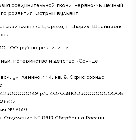
азия соединительной ткани,
нервно-мышечный
го развития. Острый вульвит.
етской клинике Цюриха, г. Цюрих, Швейцария.
анков.
10–100 руб на реквизиты:
ьи, материнства и детства «Солнце
ск, ул. Ленина, 144, кв. 8. Офис фонда
а.
1142300000149
р/с
40703810030000000008
49602
ия № 8619
: Отделение № 8619 Сбербанка России