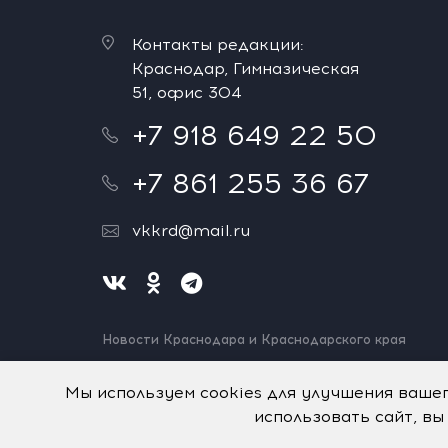
Контакты редакции:
Краснодар, Гимназическая
51, офис 304
+7 918 649 22 50
+7 861 255 36 67
vkkrd@mail.ru
Новости Краснодара и Краснодарского края
Нашли ошибку? Выделите и нажмите Ctrl+Enter.
Спасибо!
Мы используем cookies для улучшения ваше
использовать сайт, вы