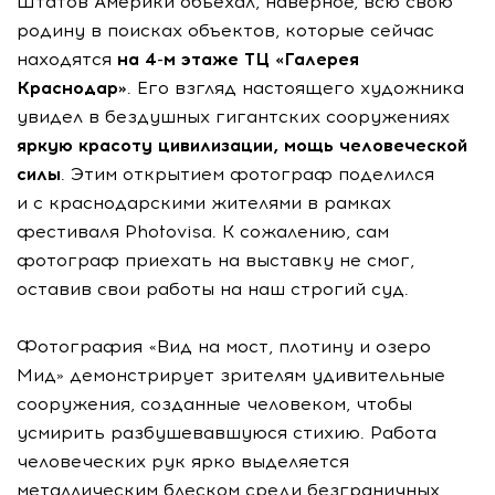
Штатов Америки объехал, наверное, всю свою
родину в поисках объектов, которые сейчас
находятся
на
4-м
этаже ТЦ «Галерея
Краснодар»
. Его взгляд настоящего художника
увидел в бездушных гигантских сооружениях
яркую красоту цивилизации, мощь человеческой
силы
. Этим открытием фотограф поделился
и с краснодарскими жителями в рамках
фестиваля Photovisa. К сожалению, сам
фотограф приехать на выставку не смог,
оставив свои работы на наш строгий суд.
Фотография «Вид на мост, плотину и озеро
Мид» демонстрирует зрителям удивительные
сооружения, созданные человеком, чтобы
усмирить разбушевавшуюся стихию. Работа
человеческих рук ярко выделяется
металлическим блеском среди безграничных