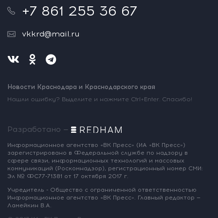
+7 861 255 36 67
vkkrd@mail.ru
Новости Краснодара и Краснодарского края
Нашли ошибку? Выделите и нажмите Ctrl+Enter. Спасибо!
Разработано —
Информационное агентство «ВК Пресс»
(ИА «ВК Пресс»)
зарегистрировано
в Федеральной службе по надзору
в
сфере связи, информационных
технологий и массовых
коммуникаций
(Роскомнадзор),
регистрационный номер СМИ:
Эл № ФС77-71381
от 17 октября 2017 г.
Учредитель - Общество с ограниченной
ответственностью
Информационное
агентство «ВК Пресс».
Главный редактор —
Ламейкин В.А.