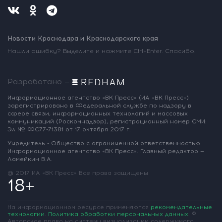
Новости Краснодара и Краснодарского края
Нашли ошибку? Выделите и нажмите Ctrl+Enter. Спасибо!
Разработано —
Информационное агентство «ВК Пресс»
(ИА «ВК Пресс»)
зарегистрировано
в Федеральной службе по надзору
в
сфере связи, информационных
технологий и массовых
коммуникаций
(Роскомнадзор),
регистрационный номер СМИ:
Эл № ФС77-71381
от 17 октября 2017 г.
Учредитель - Общество с ограниченной
ответственностью
Информационное
агентство «ВК Пресс».
Главный редактор —
Ламейкин В.А.
@ 2017 ИА «ВК Пресс»
Все права защищены
18+
На информационном ресурсе применяются
рекомендательные
технологии
.
Политика обработки персональных данных
.
©
Авторское право на систему визуализации содержимого