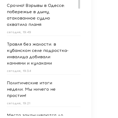
Срочно! Взрывы в Одессе:
побережье в дыму,
атакованное судно
охватило пламя
сегодня, 19:49
Травля без жалости: в
кубанском селе подростка-
инвалида добивали
камнями и кулаками
сегодня, 19:34
Политические итоги
недели. Мы ничего не
простим!
сегодня, 19:21
Места заканчиваются до