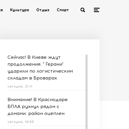
ия
Культура
Отдых
Спорт
Сейчас! В Киеве ждут
продолжения: " Герани"
ударили по логистическим
складам в Броварах
сегодня, 21:11
Внимание! В Краснодаре
БПЛА рухнул рядом с
домами: район оцеплен
сегодня, 19:55