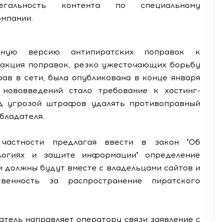
гальность контента по специальному
омпании.
енную версию антипиратских поправок к
дакция поправок, резко ужесточающих борьбу
ав в сети, была опубликована в конце января
 нововведений стало требование к хостинг-
д угрозой штрафов удалять противоправный
бладателя.
частности предлагая ввести в закон "Об
логиях и защите информации" определение
и должны будут вместе с владельцами сайтов и
твенность за распространение пиратского
атель направляет оператору связи заявление с