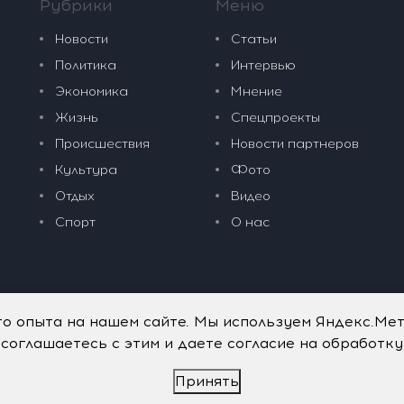
Рубрики
Меню
Новости
Статьи
Политика
Интервью
Экономика
Мнение
Жизнь
Спецпроекты
Происшествия
Новости партнеров
Культура
Фото
Отдых
Видео
Спорт
О нас
го опыта на нашем сайте. Мы используем Яндекс.Ме
 соглашаетесь с этим и даете согласие на обработк
Принять
дательные технологии
.
Политика обработки персональных данных
.
имого портала vkpress.ru, а также на исходные данные, включая т