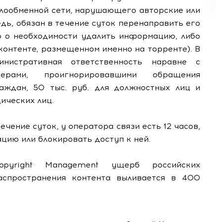
йлообменной сети, нарушающего авторские или
дь, обязан в течение суток перенаправить его
о о необходимости удалить информацию, либо
 контенте, размещенном именно на торренте). В
нистративная ответственность наравне с
рами, проигнорировавшими обращения
раждан, 50 тыс. руб. для должностных лиц и
ических лиц.
ечение суток, у оператора связи есть 12 часов,
цию или блокировать доступ к ней.
opyright Management ущерб российских
аспространения контента выливается в 400