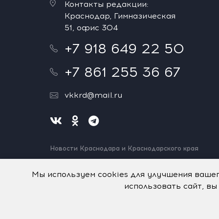
Контакты редакции:
Краснодар, Гимназическая
51, офис 304
+7 918 649 22 50
+7 861 255 36 67
vkkrd@mail.ru
Новости Краснодара и Краснодарского края
Нашли ошибку? Выделите и нажмите Ctrl+Enter.
Спасибо!
Мы используем cookies для улучшения ваше
использовать сайт, вы
На информационном ресурсе применяются
рекомен
© Авторское право на систему визуализации содерж