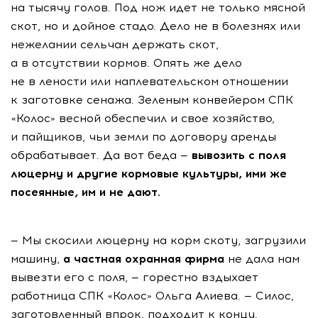
на тысячу голов. Под нож идет не только мясной
скот, но и дойное стадо. Дело не в болезнях или
нежелании сельчан держать скот,
а в отсутствии кормов. Опять же дело
не в лености или наплевательском отношении
к заготовке сенажа. Зеленым конвейером СПК
«Колос» весной обеспечил и свое хозяйство,
и пайщиков, чьи земли по договору аренды
обрабатывает. Да вот беда —
вывозить с поля
люцерну и другие кормовые культуры, ими же
посеянные, им и не дают.
— Мы скосили люцерну на корм скоту, загрузили
машину,
а частная охранная фирма
не дала нам
вывезти его с поля, — горестно вздыхает
работница СПК «Колос» Ольга Алиева. — Силос,
заготовленный впрок, подходит к концу.