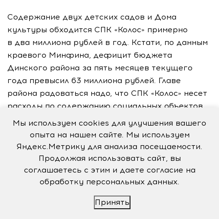
Содержание двух детских садов и Дома
культуры обходится СПК «Колос» примерно
в два миллиона рублей в год. Кстати, по данным
краевого Минфина, дефицит бюджета
Динского района за пять месяцев текущего
года превысил 63 миллиона рублей. Главе
района радоваться надо, что СПК «Колос» несет
расходы по содержанию социальных объектов
самостоятельно, тем самым снимая с бюджета
Мы используем cookies для улучшения вашего
муниципального образования часть
опыта на нашем сайте. Мы используем
финансового бремени. Поддерживать
Яндекс.Метрику для анализа посещаемости.
предприятие, а не ставить ему палки в колеса.
Продолжая использовать сайт, вы
Ан нет...
соглашаетесь с этим и даете согласие на
обработку персональных данных.
Бьют челом самому президенту!
Принять