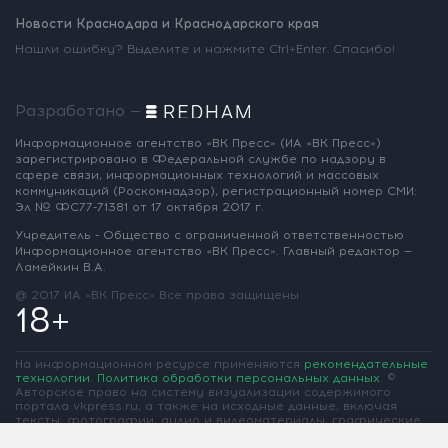
Новости Краснодара и Краснодарского края
Нашли ошибку? Выделите и нажмите Ctrl+Enter. Спасибо!
Разработано —
Информационное агентство «ВК Пресс»
(ИА «ВК Пресс»)
зарегистрировано
в Федеральной службе по надзору
в
сфере связи, информационных
технологий и массовых
коммуникаций
(Роскомнадзор),
регистрационный номер СМИ:
Эл № ФС77-71381
от 17 октября 2017 г.
Учредитель - Общество с ограниченной
ответственностью
Информационное
агентство «ВК Пресс».
Главный редактор —
Ламейкин В.А.
@ 2017 ИА «ВК Пресс»
Все права защищены
18+
На информационном ресурсе применяются
рекомендательные
технологии
.
Политика обработки персональных данных
.
©
Авторское право на систему визуализации содержимого
портала vkpress.ru, а также на исходные данные, включая
тексты, фотографии, аудио и видеоматериалы, графические
изображения, иные произведения и товарные знаки