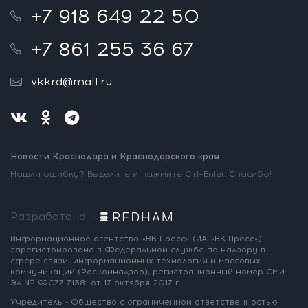
+7 918 649 22 50
+7 861 255 36 67
vkkrd@mail.ru
Новости Краснодара и Краснодарского края
Нашли ошибку? Выделите и нажмите Ctrl+Enter. Спасибо!
Разработано —
Информационное агентство «ВК Пресс»
(ИА «ВК Пресс»)
зарегистрировано
в Федеральной службе по надзору
в
сфере связи, информационных
технологий и массовых
коммуникаций
(Роскомнадзор),
регистрационный номер СМИ:
Эл № ФС77-71381
от 17 октября 2017 г.
Учредитель - Общество с ограниченной
ответственностью