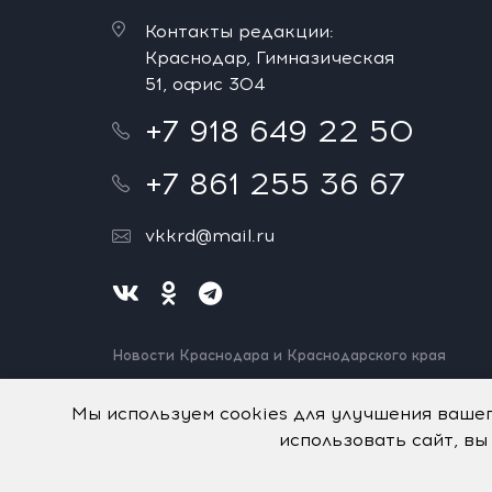
Контакты редакции:
Краснодар, Гимназическая
51, офис 304
+7 918 649 22 50
+7 861 255 36 67
vkkrd@mail.ru
Новости Краснодара и Краснодарского края
Нашли ошибку? Выделите и нажмите Ctrl+Enter.
Спасибо!
Мы используем cookies для улучшения ваше
использовать сайт, вы
На информационном ресурсе применяются
рекомен