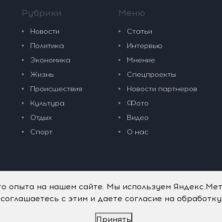
Рубрики
Меню
Новости
Статьи
Политика
Интервью
Экономика
Мнение
Жизнь
Спецпроекты
Происшествия
Новости партнеров
Культура
Фото
Отдых
Видео
Спорт
О нас
го опыта на нашем сайте. Мы используем Яндекс.Ме
 соглашаетесь с этим и даете согласие на обработк
Принять
дательные технологии
.
Политика обработки персональных данных
.