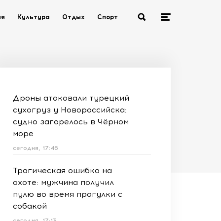
ия
Культура
Отдых
Спорт
Дроны атаковали турецкий
сухогруз у Новороссийска:
судно загорелось в Чёрном
море
сегодня, 17:46
Трагическая ошибка на
охоте: мужчина получил
пулю во время прогулки с
собакой
сегодня, 17:13