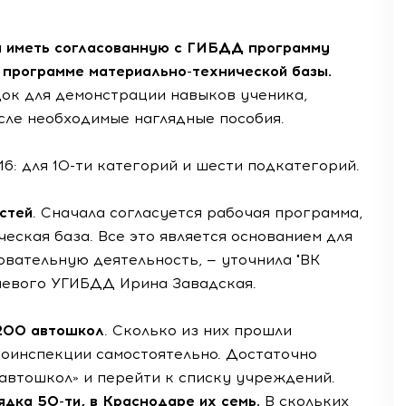
 иметь согласованную с ГИБДД программу
и программе материально-технической базы.
док для демонстрации навыков ученика,
исле необходимые наглядные пособия.
6: для 10-ти категорий и шести подкатегорий.
стей
. Сначала согласуется рабочая программа,
еская база. Все это является основанием для
вательную деятельность, — уточнила "ВК
аевого УГИБДД Ирина Завадская.
 200 автошкол
. Сколько из них прошли
тоинспекции самостоятельно. Достаточно
автошкол» и перейти к списку учреждений.
ядка 50-ти, в Краснодаре их семь.
В скольких