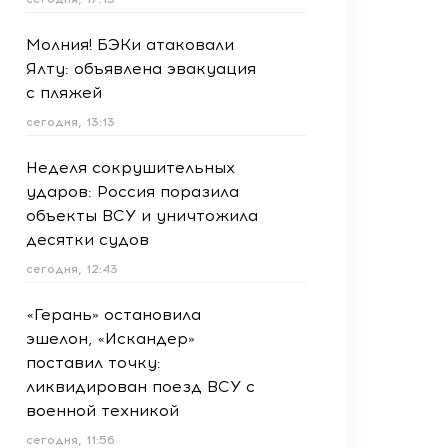
Молния! БЭКи атаковали
Ялту: объявлена эвакуация
с пляжей
сегодня, 13:13
Неделя сокрушительных
ударов: Россия поразила
объекты ВСУ и уничтожила
десятки судов
сегодня, 12:43
«Герань» остановила
эшелон, «Искандер»
поставил точку:
ликвидирован поезд ВСУ с
военной техникой
сегодня, 11:56