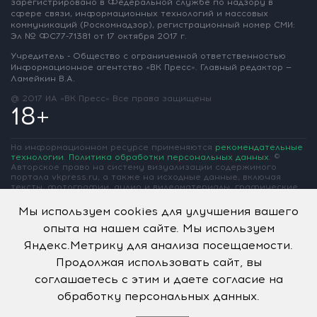
зарегистрировано
в Федеральной службе по надзору
в
сфере связи, информационных
технологий и массовых
коммуникаций
(Роскомнадзор),
регистрационный номер СМИ:
Эл № ФС77-71381
от 17 октября 2017 г.
Учредитель - Общество с ограниченной
ответственностью
Информационное
агентство «ВК Пресс».
Главный редактор —
Ламейкин В.А.
@ 2017 ИА «ВК Пресс»
Все права защищены
18+
На информационном ресурсе применяются
рекомендательные
технологии
.
Политика обработки персональных данных
.
©
Авторское право на систему визуализации содержимого
портала vkpress.ru, а также на исходные данные, включая
тексты, фотографии, аудио и видеоматериалы, графические
изображения, иные произведения и товарные знаки
принадлежит ООО «Информационное агентство «ВК Пресс» и
Мы используем cookies для улучшения вашего
ООО «Вольная Кубань». Частичное цитирование возможно
опыта на нашем сайте. Мы используем
только при условии гиперссылки на vkpress.ru
Яндекс.Метрику для анализа посещаемости.
Продолжая использовать сайт, вы
соглашаетесь с этим и даете согласие на
обработку персональных данных.