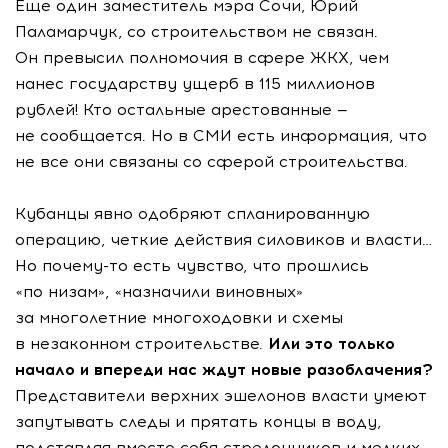
Еще один заместитель мэра Сочи, Юрий
Паламарчук, со строительством не связан.
Он превысил полномочия в сфере
ЖКХ
, чем
нанес государству ущерб в 115 миллионов
рублей! Кто остальные арестованные —
не сообщается. Но в СМИ есть информация, что
не все они связаны со сферой строительства.
Кубанцы явно одобряют спланированную
операцию, четкие действия силовиков и власти…
Но
почему-то
есть чувство, что прошлись
«по низам», «назначили виновных»
за многолетние многоходовки и схемы
в незаконном строительстве.
Или это только
начало и впереди нас ждут новые разоблачения?
Представители верхних эшелонов власти умеют
запутывать следы и прятать концы в воду,
подставляя вместо себя стрелочников и мелких