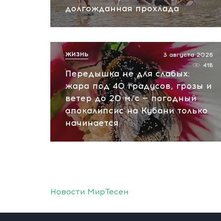
долгожданная прохлада
ЖИЗНЬ
3 августа 2026
418
Передышка не для слабых:
жара под 40 градусов, грозы и
ветер до 20 м/с — погодный
апокалипсис на Кубани только
начинается
Новости МирТесен