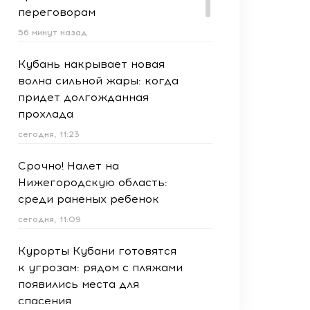
переговорам
56 минут назад
Кубань накрывает новая
волна сильной жары: когда
придет долгожданная
прохлада
сегодня, 11:23
Срочно! Налет на
Нижегородскую область:
среди раненых ребенок
сегодня, 11:09
Курорты Кубани готовятся
к угрозам: рядом с пляжами
появились места для
спасения