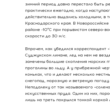
зимний период давно перестало быть р
практически ежегодно, когда наступают
действительно выдались холодными, в 
Краснодарского края. В Новороссийске
районе -10°С при порывистом северо-в
скорости до 30 м/с.
Впрочем, как убедился корреспондент «
Суджукском лимане, лед на нем не везд
замечены большие скопления морских п
прогалины во льду. А у прибрежной чер
коньках, что и делают несколько местн
снегопад, морозную и ветреную погоду.
Неподалеку от так называемого «солен
искусственных пруда. Один из них, пор
лишь на треть покрылся тонкой коркой 