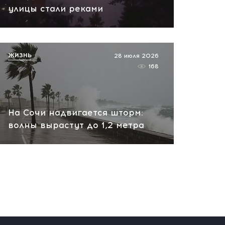
улицы стали реками
Молния, медведь и смерть
лошади: участник СВО
чудом выжил в горах Алтая
сегодня, 08:59
ЖИЗНЬ
28 июля 2026
168
На Сочи надвигается шторм:
волны вырастут до 1,2 метра