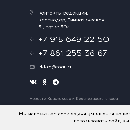
Контакты редакции:
Краснодар, Гимназическая
51, офис 304
+7 918 649 22 50
+7 861 255 36 67
vkkrd@mail.ru
Новости Краснодара и Краснодарского края
Нашли ошибку? Выделите и нажмите Ctrl+Enter.
Спасибо!
Мы используем cookies для улучшения ваше
использовать сайт, вы