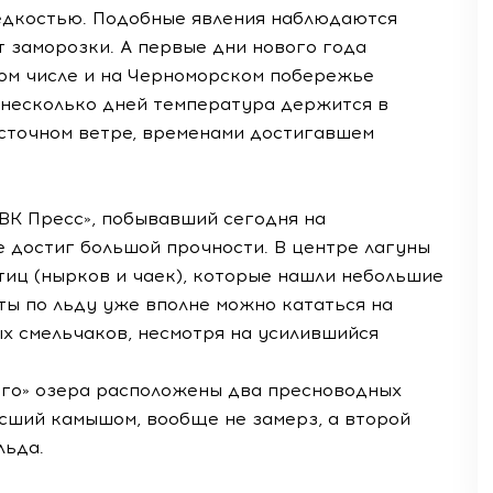
едкостью. Подобные явления наблюдаются
 заморозки. А первые дни нового года
том числе и на Черноморском побережье
 несколько дней температура держится в
осточном ветре, временами достигавшем
ВК Пресс», побывавший сегодня на
е достиг большой прочности. В центре лагуны
тиц (нырков и чаек), которые нашли небольшие
ты по льду уже вполне можно кататься на
ых смельчаков, несмотря на усилившийся
ого» озера расположены два пресноводных
осший камышом, вообще не замерз, а второй
льда.