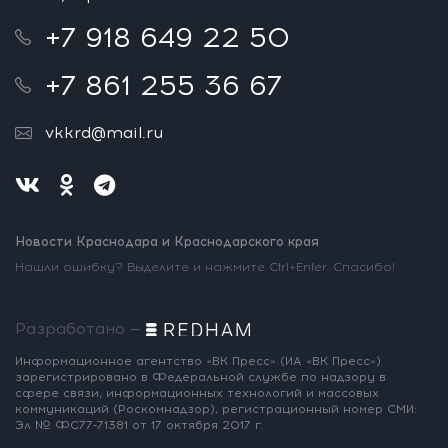
+7 918 649 22 50
+7 861 255 36 67
vkkrd@mail.ru
Новости Краснодара и Краснодарского края
Нашли ошибку? Выделите и нажмите Ctrl+Enter. Спасибо!
Разработано —
Информационное агентство «ВК Пресс»
(ИА «ВК Пресс»)
зарегистрировано
в Федеральной службе по надзору
в
сфере связи, информационных
технологий и массовых
коммуникаций
(Роскомнадзор),
регистрационный номер СМИ:
Эл № ФС77-71381
от 17 октября 2017 г.