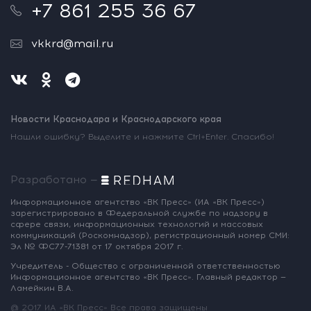
+7 861 255 36 67
vkkrd@mail.ru
Новости Краснодара и Краснодарского края
Нашли ошибку? Выделите и нажмите Ctrl+Enter. Спасибо!
Разработано —
Информационное агентство «ВК Пресс»
(ИА «ВК Пресс»)
зарегистрировано
в Федеральной службе по надзору
в
сфере связи, информационных
технологий и массовых
коммуникаций
(Роскомнадзор),
регистрационный номер СМИ:
Эл № ФС77-71381
от 17 октября 2017 г.
Учредитель - Общество с ограниченной
ответственностью
Информационное
агентство «ВК Пресс».
Главный редактор —
Ламейкин В.А.
@ 2017 ИА «ВК Пресс»
Все права защищены