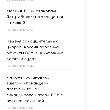
Молния! БЭКи атаковали
Ялту: объявлена эвакуация
с пляжей
07.08.2026 13:13
Неделя сокрушительных
ударов: Россия поразила
объекты ВСУ и уничтожила
десятки судов
07.08.2026 12:43
«Герань» остановила
эшелон, «Искандер»
поставил точку:
ликвидирован поезд ВСУ с
военной техникой
07.08.2026 11:56