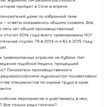
сия, журналистам решили рассказать…
которая пройдет в Сочи в апреле.
показателей даже по избранной теме
и — ответы оказывались общими словами. Все,
ие пять лет общий производственный
По итогам 2014 года всего травмированы 1107
ертельные случаи: 79 в
2014-м
и 82 в 2015 году.
рят.
х травмоопасных отраслях на Кубани. Нет
оведения подобной Недели, прошедшей
яли? Показатели производственного
 среднероссийскими журналистам посоветовали
естве специалистов по охране труда в крае
ается.
сийское мероприятие и участвовать в нем,
о? Все только ради галочки?