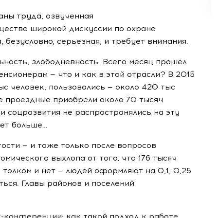
аны труда, озвученная
ществе широкой дискуссии по охране
 безусловно, серьезная, и требует внимания.
ьность, злободневность. Всего месяц прошел
нсионерам — что и как в этой отрасли? В 2015
ыс человек, пользовались — около 420 тыс
е проездные приобрели около 70 тысяч
и соцразвития не распространялись на эту
дет больше…
тости — и тоже только после вопросов
мического выхлопа от того, что 176 тысяч
 толком и нет — людей оформляют на 0,1, 0,25
ться. Главы районов и поселений
с-конференции
: как такой подход к работе