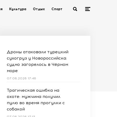
ия
Культура
Отдых
Спорт
Дроны атаковали турецкий
сухогруз у Новороссийска:
судно загорелось в Чёрном
море
07.08.2026 17:46
Трагическая ошибка на
охоте: мужчина получил
пулю во время прогулки с
собакой
07.08.2026 17:13