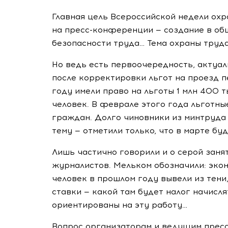
Главная цель Всероссийской недели охр
на
пресс-конференции
— создание в об
безопасности труда… Тема охраны труда,
Но ведь есть первоочередность, актуал
после корректировки льгот на проезд пе
году имели право на льготы 1 млн 400 т
человек. В феврале этого года льготны
граждан. Долго чиновники из минтруда 
тему — отметили только, что в марте бу
Лишь частично говорили и о серой заня
журналистов. Мельком обозначили: эконо
человек в прошлом году вывели из тени,
ставки — какой там будет налог начисля
ориентированы на эту работу…
Вопрос организаторам и ведущим
прес