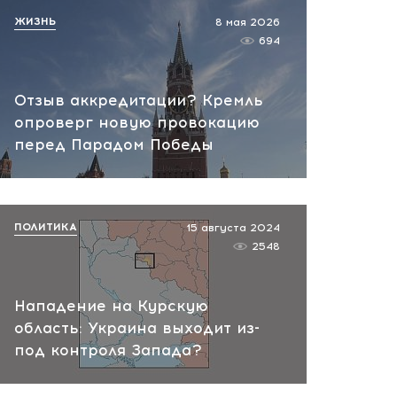
07.08.2026 10:13
ЖИЗНЬ
8 мая 2026
НАТО планирует и
694
руководит терактами в
России! Сенсационное
Отзыв аккредитации? Кремль
заявление хакеров
опроверг новую провокацию
07.08.2026 10:07
перед Парадом Победы
ПОЛИТИКА
15 августа 2024
2548
Нападение на Курскую
область: Украина выходит из-
под контроля Запада?