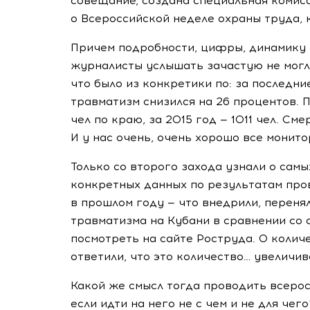
совещание, создана специальная комис
о Всероссийской неделе охраны труда, 
Причем подробности, цифры, динамику 
журналисты услышать зачастую не могл
что было из конкретики по: за последн
травматизм снизился на 26 процентов. 
чел по краю, за 2015 год — 1011 чел. См
И у нас очень, очень хорошо все монито
Только со второго захода узнали о самы
конкретных данных по результатам пр
в прошлом году — что внедрили, перен
травматизма на Кубани в сравнении со
посмотреть на сайте Роструда. О колич
ответили, что это количество… увеличив
Какой же смысл тогда проводить всерос
если идти на него не с чем и не для чег