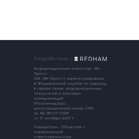
Разработано —
Информационное агентство «ВК
Пресс»
(ИА «ВК Пресс») зарегистрировано
в Федеральной службе по надзору
в сфере связи, информационных
технологий и массовых
коммуникаций
(Роскомнадзор),
регистрационный номер СМИ:
Эл № ФС77-71381
от 17 октября 2017 г.
Учредитель - Общество с
ограниченной
ответственностью