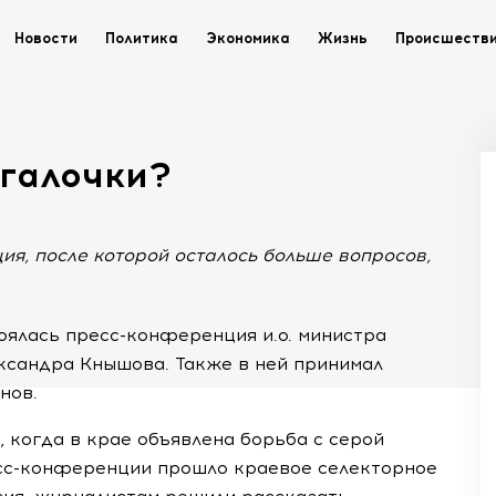
Новости
Политика
Экономика
Жизнь
Происшеств
 галочки?
я, после которой осталось больше вопросов,
тоялась
пресс-конференция
и.о. министра
ксандра Кнышова. Также в ней принимал
нов.
, когда в крае объявлена борьба с серой
сс-конференции
прошло краевое селекторное