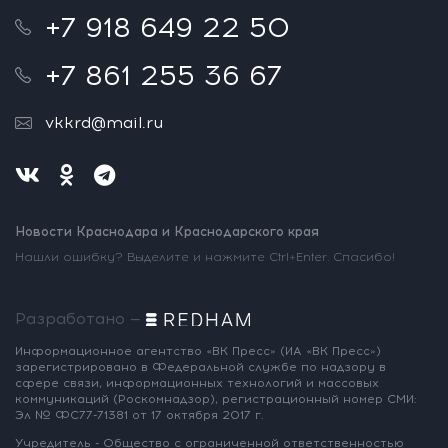
+7 918 649 22 50
+7 861 255 36 67
vkkrd@mail.ru
Новости Краснодара и Краснодарского края
Нашли ошибку? Выделите и нажмите Ctrl+Enter. Спасибо!
Разработано —
Информационное агентство «ВК Пресс»
(ИА «ВК Пресс»)
зарегистрировано
в Федеральной службе по надзору
в
сфере связи, информационных
технологий и массовых
коммуникаций
(Роскомнадзор),
регистрационный номер СМИ:
Эл № ФС77-71381
от 17 октября 2017 г.
Учредитель - Общество с ограниченной
ответственностью