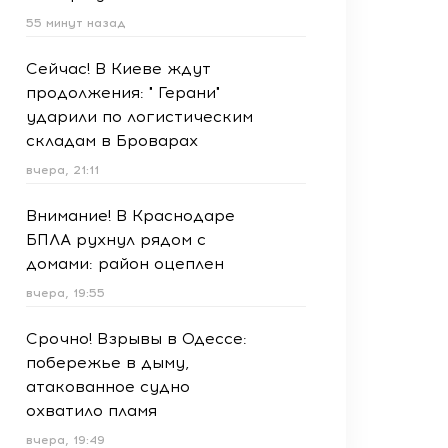
55 минут назад
Сейчас! В Киеве ждут
продолжения: " Герани"
ударили по логистическим
складам в Броварах
вчера, 21:11
Внимание! В Краснодаре
БПЛА рухнул рядом с
домами: район оцеплен
вчера, 19:55
Срочно! Взрывы в Одессе:
побережье в дыму,
атакованное судно
охватило пламя
вчера, 19:49