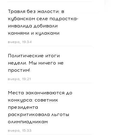
Травля без жалости: в
кубанском селе подростка-
инвалида добивали
камнями и кулаками
вчера, 19:34
Политические итоги
недели. Мы ничего не
простим!
вчера, 19:21
Места заканчиваются до
конкурса: советник
президента
раскритиковала льготы
олимпиадникам
вчера, 15:33