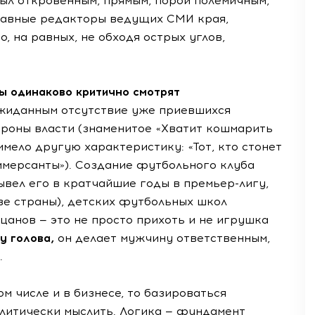
был откровенным, прямым, порой полемичным,
лавные редакторы ведущих СМИ края,
, на равных, не обходя острых углов,
ы одинаково критично смотрят
жиданным отсутствие уже приевшихся
ороны власти (знаменитое «Хватит кошмарить
имело другую характеристику: «Тот, кто стонет
ммерсанты»). Создание футбольного клуба
ывел его в кратчайшие годы в премьер-лигу,
тве страны), детских футбольных школ
цанов — это не просто прихоть и не игрушка
у голова,
он делает мужчину ответственным,
.
ом числе и в бизнесе, то базироваться
алитически мыслить. Логика — фундамент