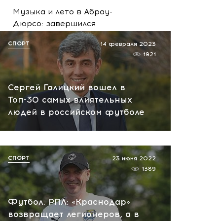
Музыка и лето в Абрау-
Дюрсо: завершился
фестиваль Light Weekend
СПОРТ
14 февраля 2023
вчера, 12:39
1921
Сергей Галицкий вошел в
Топ-30 самых влиятельных
людей в российском футболе
СПОРТ
23 июня 2022
1389
Футбол. РПЛ: «Краснодар»
возвращает легионеров, а в