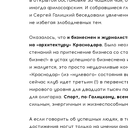
в открытой обстановке за чашкой чая, 
иногда философским. И собравшиеся г
и Сергей Галицкий беседовали увлеченно
не избегая злободневных тем.
Оказалось, что
и бизнесмен и журналист
на «архитектуру» Краснодара.
Было нео
стенаний на притеснение бизнеса со ст
бизнес!» в устах успешного бизнесмена 
и жалуется, это просто неудачливые ко
«Краснодар» (из «нулевого» состояния в
сейчас клуб идет третьим (!) в первенс
мирового уровня для двадцати тысяч па
для олигарха.
Спорт, по-Галицкому, всем
сильным, энергичным и жизнеспособным
А если говорить об успешных людях, в т
достижения могут только на умении ан