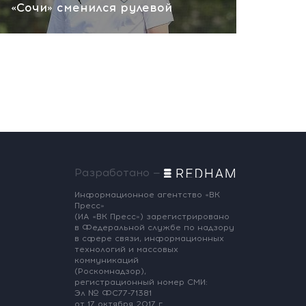
«Сочи» сменился рулевой
Разработано —
Информационное агентство «ВК
Пресс»
(ИА «ВК Пресс») зарегистрировано
в Федеральной службе по надзору
в сфере связи, информационных
технологий и массовых
коммуникаций
(Роскомнадзор),
регистрационный номер СМИ:
Эл № ФС77-71381
от 17 октября 2017 г.