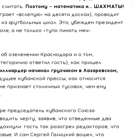
 считать.
Поэтому — математика и... ШАХМАТЫ!
грает «вслепую» на десяти досках), проводит
 из футбольных школ. Это, убежден президент
ле, а не только «тупо пинать мяч».
 об озеленении Краснодара и о том,
категорично ответил гость), как пришел
иллиардер начинал грузчиком в Лазаревском,
удущее кубанской прессы, как относится
не признает столичных тусовок, чем ему
.
фе председатель кубанского Союза
одить черту, заявив, что отведенные два
дохнули: гость так разогрел редакторов, что
овые. И сам Сергей Галицкий вошел, что