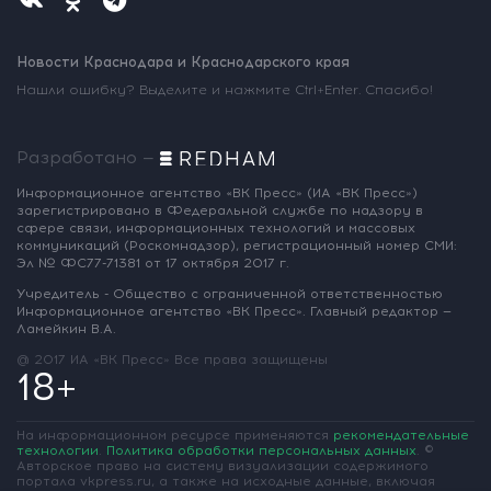
Новости Краснодара и Краснодарского края
Нашли ошибку? Выделите и нажмите Ctrl+Enter. Спасибо!
Разработано —
Информационное агентство «ВК Пресс»
(ИА «ВК Пресс»)
зарегистрировано
в Федеральной службе по надзору
в
сфере связи, информационных
технологий и массовых
коммуникаций
(Роскомнадзор),
регистрационный номер СМИ:
Эл № ФС77-71381
от 17 октября 2017 г.
Учредитель - Общество с ограниченной
ответственностью
Информационное
агентство «ВК Пресс».
Главный редактор —
Ламейкин В.А.
@ 2017 ИА «ВК Пресс»
Все права защищены
18+
На информационном ресурсе применяются
рекомендательные
технологии
.
Политика обработки персональных данных
.
©
Авторское право на систему визуализации содержимого
портала vkpress.ru, а также на исходные данные, включая