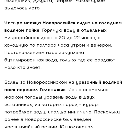
Геленджик, Джубга, Темрюк. Какое сухое
выдалось лето.
Четыре месяца Новороссийск сидит на голодном
водяном пайке
. Горячую воду в отдельных
микрорайонах дают с 20 до 22 часов, а
холодную по полтора часа утром и вечером.
Постановлением мэра закуплена
бутилированная вода, только где ее раздают,
мало кто знает.
Вслед за Новороссийском
на урезанный водяной
паек перешел Геленджик
. Из-за аномально
жаркой погоды уровень воды в двух
источниках, из которых город – курорт
потребляет воду, упал до минимума. Поскольку
ранее в Новороссийске был введен
чрезвычайный режим, Югводоканал