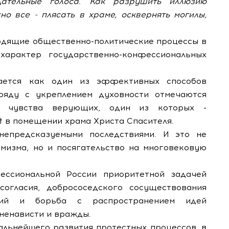
дательные голоса. Как разрушить иллюзию
но все - плясать в храме, осквернять могилы,
ходящие общественно-политические процессы в
характер государственно-конфессиональных
вается как один из эффективных способов
ряду с укреплением духовности отмечаются
а чувства верующих, один из которых -
t в помещении храма Христа Спасителя.
непредсказуемыми последствиями. И это не
мизма, но и посягательство на многовековую
ессиональной России приоритетной задачей
согласия, добрососедского сосуществования
аний и борьба с распространением идей
ненависти и вражды.
альнейшего развития протестных процессов, в