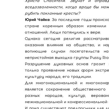
Христа Спасителя. Звучат и оправ
вседозволенности, когда вроде бы мож
рубить поклонные кресты?
Юрий Чайка
: За последние годы проис
стране коренным образом изменили 
отношений. Люди потянулись к вере.
Однако сегодня религия рассматри
оказания влияния на общество, и на
вопиющие случаи посягательств н
непристойная выходка группы Pussy Rio
Разрушение духовных основ грозит 
только проявление новых форм экстре
культуру народа, его традиции.
Для многонациональной и многоконф
является сохранение общественного 
разных народов, культур, веров
межнациональной и конфессиональной 
И пока существуют предпосылки для д