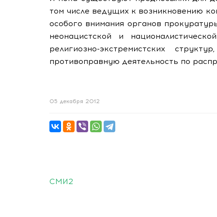
том числе ведущих к возникновению ко
особого внимания органов прокуратур
неонацистской и националистическо
религиозно-экстремистских структ
противоправную деятельность по расп
05 декабря 2012
СМИ2