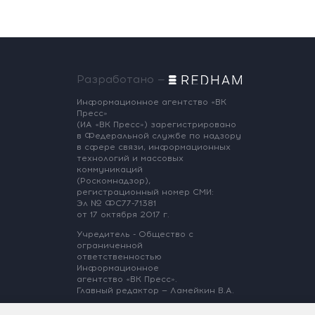
Разработано —
Информационное агентство «ВК
Пресс»
(ИА «ВК Пресс») зарегистрировано
в Федеральной службе по надзору
в сфере связи, информационных
технологий и массовых
коммуникаций
(Роскомнадзор),
регистрационный номер СМИ:
Эл № ФС77-71381
от 17 октября 2017 г.
Учредитель - Общество с
ограниченной
ответственностью
Информационное
агентство «ВК Пресс».
Главный редактор — Ламейкин В.А.
@ 2017 ИА «ВК Пресс»