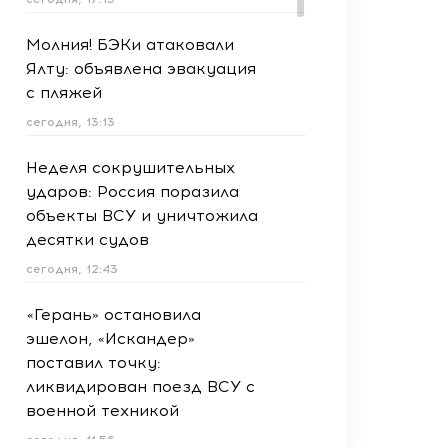
Молния! БЭКи атаковали
Ялту: объявлена эвакуация
с пляжей
сегодня, 13:13
Неделя сокрушительных
ударов: Россия поразила
объекты ВСУ и уничтожила
десятки судов
сегодня, 12:43
«Герань» остановила
эшелон, «Искандер»
поставил точку:
ликвидирован поезд ВСУ с
военной техникой
сегодня, 11:56