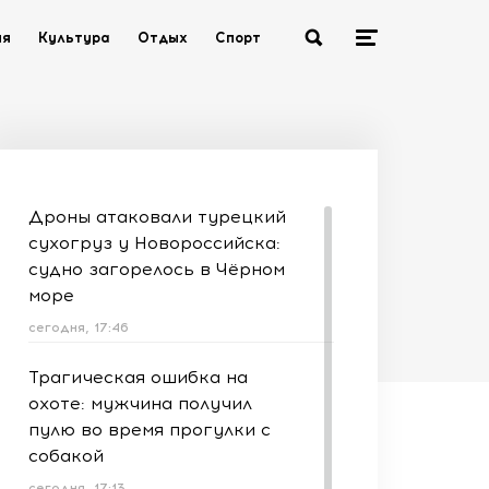
ия
Культура
Отдых
Спорт
Дроны атаковали турецкий
сухогруз у Новороссийска:
судно загорелось в Чёрном
море
сегодня, 17:46
Трагическая ошибка на
охоте: мужчина получил
пулю во время прогулки с
собакой
сегодня, 17:13