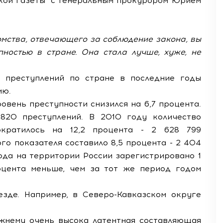
ской газеты" с Генеральным прокурором Юрием
омства, отвечающего за соблюдение закона, вы
пностью в стране. Она стала лучше, хуже, не
х преступлений по стране в последние годы
ию.
овень преступности снизился на 6,7 процента.
820 преступлений. В 2010 году количество
ократилось на 12,2 процента - 2 628 799
ого показателя составило 8,5 процента - 2 404
года на территории России зарегистрировано 1
оцента меньше, чем за тот же период годом
зде. Например, в Северо-Кавказском округе
режнему очень высока латентная составляющая