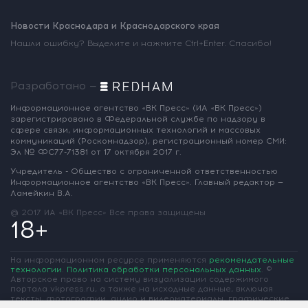
Новости Краснодара и Краснодарского края
Нашли ошибку? Выделите и нажмите Ctrl+Enter. Спасибо!
Разработано —
Информационное агентство «ВК Пресс»
(ИА «ВК Пресс»)
зарегистрировано
в Федеральной службе по надзору
в
сфере связи, информационных
технологий и массовых
коммуникаций
(Роскомнадзор),
регистрационный номер СМИ:
Эл № ФС77-71381
от 17 октября 2017 г.
Учредитель - Общество с ограниченной
ответственностью
Информационное
агентство «ВК Пресс».
Главный редактор —
Ламейкин В.А.
@ 2017 ИА «ВК Пресс»
Все права защищены
18+
На информационном ресурсе применяются
рекомендательные
технологии
.
Политика обработки персональных данных
.
©
Авторское право на систему визуализации содержимого
портала vkpress.ru, а также на исходные данные, включая
тексты, фотографии, аудио и видеоматериалы, графические