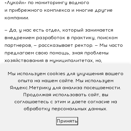
«Лукойл» по мониторингу водного
и прибрежного комплекса и многие другие
компании.
— Да, у нас есть отдел, который занимается
внедрением разработок в практику, поиском
партнеров, — рассказывает ректор. — Мы часто
предлагаем свою помощь, зная проблемы
хозяйствования в муниципалитетах, но,
наверное, этим нужно заниматься более
Мы используем cookies для улучшения вашего
точечно, целенаправленно. Да и у многих
опыта на нашем сайте. Мы используем
хозяйственников
почему-то
о нашем вузе
Яндекс.Метрику для анализа посещаемости.
стереотипное представление. Многие даже
Продолжая использовать сайт, вы
понятия не имеют обо всех наших возможностях.
соглашаетесь с этим и даете согласие на
А они действительно широкие.
обработку персональных данных.
Также Михаил Борисович рассказал
Принять
о посещении вуза председателем