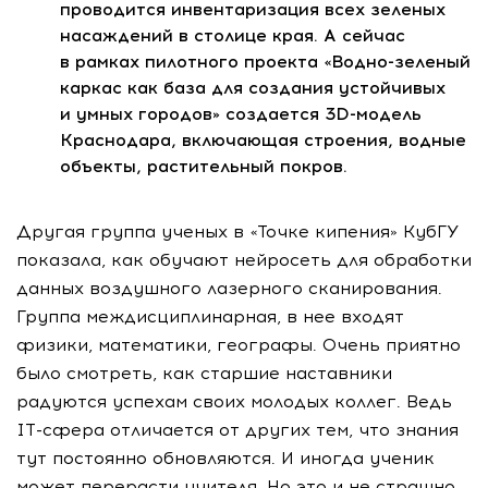
проводится инвентаризация всех зеленых
насаждений в столице края. А сейчас
в рамках пилотного проекта «
Водно-зеленый
каркас как база для создания устойчивых
и умных городов» создается
3D-модель
Краснодара, включающая строения, водные
объекты, растительный покров.
Другая группа ученых в «Точке кипения» КубГУ
показала, как обучают нейросеть для обработки
данных воздушного лазерного сканирования.
Группа междисциплинарная, в нее входят
физики, математики, географы. Очень приятно
было смотреть, как старшие наставники
радуются успехам своих молодых коллег. Ведь
IT-сфера
отличается от других тем, что знания
тут постоянно обновляются. И иногда ученик
может перерасти учителя. Но это и не страшно