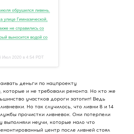
 июля обрушился ливень.
На улице Гимназической,
акже не справились со
орый выносится водой со
4 Июл 2020 в 4:54 PDT
ваивать деньги по нацпроекту
, которые и не требовали ремонта. Но кто же
льшинство участков дороги затопит! Ведь
вневки. Но так случилось, что ливни 8 и 14
службы прочистки ливневок. Они потерпели
у выполняли неучи, которые мало что
ремонтированный центр после ливней стоял