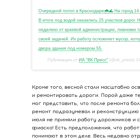
Очередной потоп в Краснодаре🌧🌊 На город 14
В итоге под водой оказались 25 участков дорог. 
недалеко от краевой администрации, ливневки т
своей задачей. Их работу осложняет мусор, кот
двора здания под номером 55.
Публикация от
ИА "ВК Пресс"
(@vk_press)
1
Кроме того, весной стали масштабно ос
и ремонтировать дороги. Порой даже те
мог представить, что после ремонта бо
ремонт подразумевал и реконструкцию ли
июля не приняли работу дорожников и 
фиаско! Есть предположения, что работ
понимают в этом деле. Весь недавно от