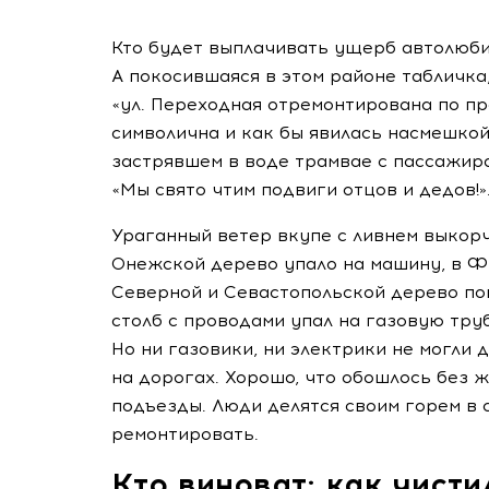
Кто будет выплачивать ущерб автолюби
А покосившаяся в этом районе табличка
«ул. Переходная отремонтирована по п
символична и как бы явилась насмешко
застрявшем в воде трамвае с пассажир
«Мы свято чтим подвиги отцов и дедов!»
Ураганный ветер вкупе с ливнем выкорч
Онежской дерево упало на машину, в Ф
Северной и Севастопольской дерево по
столб с проводами упал на газовую тру
Но ни газовики, ни электрики не могли
на дорогах. Хорошо, что обошлось без ж
подъезды. Люди делятся своим горем в с
ремонтировать.
Кто виноват: как чисти