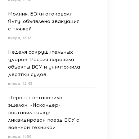
Молния! БЭКи атаковали
Ялту: объявлена эвакуация
с пляжей
вчера, 13:13
Неделя сокрушительных
ударов: Россия поразила
объекты ВСУ и уничтожила
десятки судов
вчера, 12:43
«Герань» остановила
эшелон, «Искандер»
поставил точку:
ликвидирован поезд ВСУ с
военной техникой
вчера, 11:56