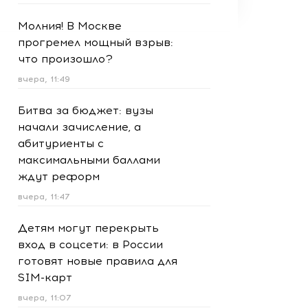
Молния! В Москве
прогремел мощный взрыв:
что произошло?
вчера, 11:49
Битва за бюджет: вузы
начали зачисление, а
абитуриенты с
максимальными баллами
ждут реформ
вчера, 11:47
Детям могут перекрыть
вход в соцсети: в России
готовят новые правила для
SIM-карт
вчера, 11:07