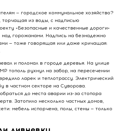
телям — городское коммунальное хозяйство?
, торчащая из воды, с надписью
роекту «Безопасные и качественные дороги»
й над горожанами. Надпись на безнадежно
ами — тоже говорящая или даже кричащая:
.
евал и поломал в городе деревья. На улице
МР тополь рухнул на забор, на пересечении
вредило ларек и теплотрассу. Электрический
бу в частном секторе на Суворова.
 добраться до места аварии
из-за
стопора
ертв. Затопило несколько частных домов,
ети: мебель испорчена, полы, стены — только
ли ливневку