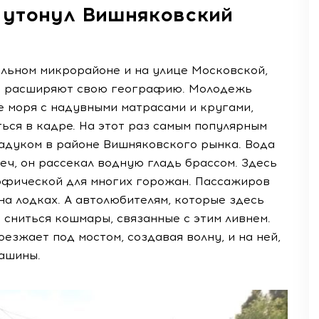
 утонул Вишняковский
альном микрорайоне и на улице Московской,
ы расширяют свою географию. Молодежь
е моря с надувными матрасами и кругами,
ться в кадре. На этот раз самым популярным
адуком в районе Вишняковского рынка. Вода
еч, он рассекал водную гладь брассом. Здесь
фической для многих горожан. Пассажиров
на лодках. А автолюбителям, которые здесь
сниться кошмары, связанные с этим ливнем.
езжает под мостом, создавая волну, и на ней,
машины.