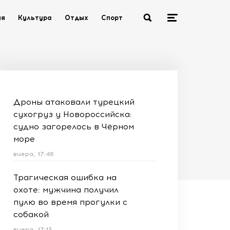
ия
Культура
Отдых
Спорт
Дроны атаковали турецкий
сухогруз у Новороссийска:
судно загорелось в Чёрном
море
вчера, 17:46
Трагическая ошибка на
охоте: мужчина получил
пулю во время прогулки с
собакой
вчера, 17:13