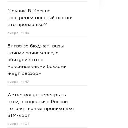
Молния! В Москве
прогремел мощный взрыв:
что произошло?
вчера, 11:49
Битва за бюджет: вузы
начали зачисление, а
абитуриенты с
максимальными баллами
ждут реформ
вчера, 11:47
Детям могут перекрыть
вход в соцсети: в России
готовят новые правила для
SIM-карт
вчера, 11:07