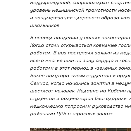
медучреждений, сопровождают спортив
уровень медицинской грамотности насе
и популяризации здорового образа жиз
школьников.
В период пандемии у наших волонтеров 
Когда стали открываться ковидные госпи
работал. В вуз поступали заявки из ме
всего многие шли по зову сердца в госп
работали в этот период в «зеленых зона
Более полутора тысяч студентов и ордин
Сейчас, когда начались занятия в меду
шестисот человек. Недавно на Кубани 
студентов и ординаторов благодарили. 
медколледжа попросили руководство ми
районным ЦРБ в «красных зонах»
.