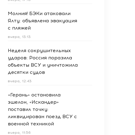
Молния! БЭКи атаковали
Ялту: объявлена эвакуация
с пляжей
вчера, 13:13
Неделя сокрушительных
ударов: Россия поразила
объекты ВСУ и уничтожила
десятки судов
вчера, 12:43
«Герань» остановила
эшелон, «Искандер»
поставил точку:
ликвидирован поезд ВСУ с
военной техникой
вчера, 11:56