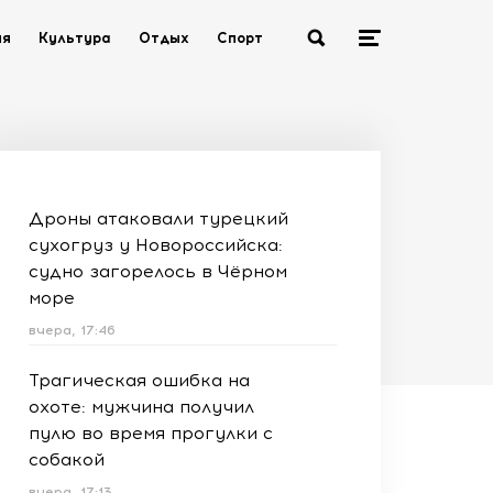
ия
Культура
Отдых
Спорт
Дроны атаковали турецкий
сухогруз у Новороссийска:
судно загорелось в Чёрном
море
вчера, 17:46
Трагическая ошибка на
охоте: мужчина получил
пулю во время прогулки с
собакой
вчера, 17:13