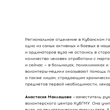
Региональное отделение в Кубанском г
одно из самых активных и боевых в наш
и ординаторов вуза не остались в стор
количество человек отработали с март
и сейчас — в больницах, поликлиниках и 
волонтеры-медики
оказывают помощь п
а также лицам, страдающим хронически
предметов первой необходимости, лека
Анастасия Маклашова
—заместитель ру
волонтерского центра КубГМУ. Она учи
вуза, на педиатрическом факультете. Д