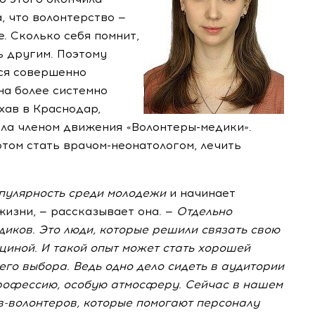
, что волонтерство —
. Сколько себя помнит,
ь другим. Поэтому
ся совершенно
на более системно
хав в Краснодар,
ала членом движения «Волонтеры-медики».
отом стать врачом-неонатологом, лечить
опулярность среди молодежи
и начинает
изни, — рассказывает она. —
Отдельно
диков
. Это люди, которые решили связать свою
циной. И такой опыт может стать хорошей
его выбора. Ведь одно дело сидеть в аудитории
профессию, особую атмосферу. Сейчас в нашем
в-волонтеров
, которые помогают персоналу