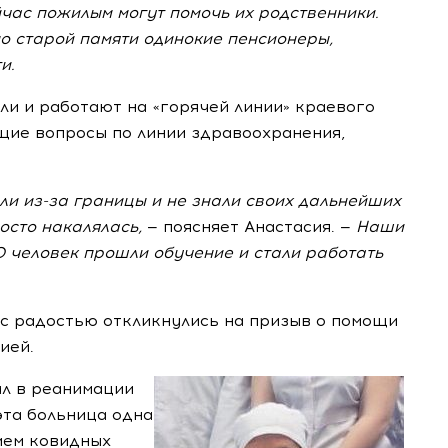
йчас пожилым могут помочь их родственники.
 по старой памяти одинокие пенсионеры,
и.
ли и работают на «горячей линии» краевого
щие вопросы по линии здравоохранения,
али
из-за
границы и не знали своих дальнейших
осто накалялась,
— поясняет Анастасия. —
Наши
 человек прошли обучение и стали работать
с радостью откликнулись на призыв о помощи
ией.
ал в реанимации
эта больница одна
ием ковидных