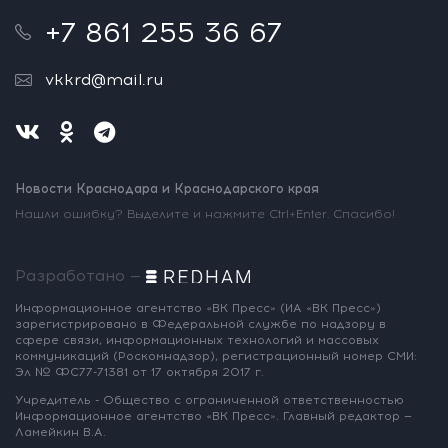
+7 861 255 36 67
vkkrd@mail.ru
Новости Краснодара и Краснодарского края
Нашли ошибку? Выделите и нажмите Ctrl+Enter. Спасибо!
Разработано —
Информационное агентство «ВК Пресс»
(ИА «ВК Пресс»)
зарегистрировано
в Федеральной службе по надзору
в
сфере связи, информационных
технологий и массовых
коммуникаций
(Роскомнадзор),
регистрационный номер СМИ:
Эл № ФС77-71381
от 17 октября 2017 г.
Учредитель - Общество с ограниченной
ответственностью
Информационное
агентство «ВК Пресс».
Главный редактор —
Ламейкин В.А.