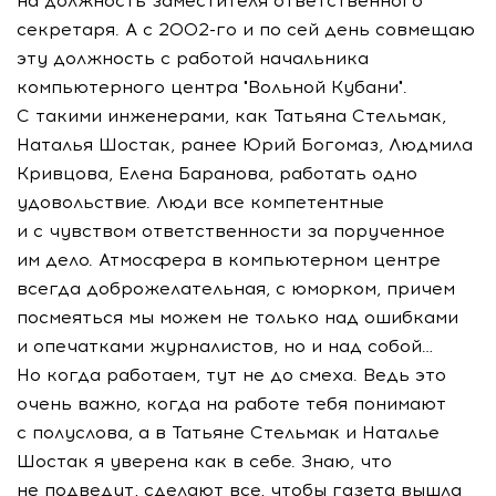
на должность заместителя ответственного
секретаря. А с
2002-го
и по сей день совмещаю
эту должность с работой начальника
компьютерного центра "Вольной Кубани".
С такими инженерами, как Татьяна Стельмак,
Наталья Шостак, ранее Юрий Богомаз, Людмила
Кривцова, Елена Баранова, работать одно
удовольствие. Люди все компетентные
и с чувством ответственности за порученное
им дело. Атмосфера в компьютерном центре
всегда доброжелательная, с юморком, причем
посмеяться мы можем не только над ошибками
и опечатками журналистов, но и над собой…
Но когда работаем, тут не до смеха. Ведь это
очень важно, когда на работе тебя понимают
с полуслова, а в Татьяне Стельмак и Наталье
Шостак я уверена как в себе. Знаю, что
не подведут, сделают все, чтобы газета вышла