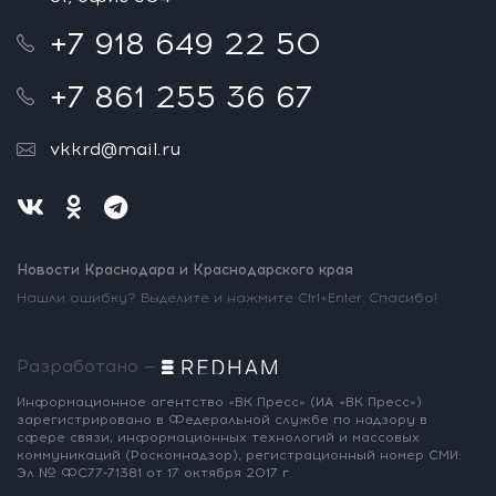
+7 918 649 22 50
+7 861 255 36 67
vkkrd@mail.ru
Новости Краснодара и Краснодарского края
Нашли ошибку? Выделите и нажмите Ctrl+Enter. Спасибо!
Разработано —
Информационное агентство «ВК Пресс»
(ИА «ВК Пресс»)
зарегистрировано
в Федеральной службе по надзору
в
сфере связи, информационных
технологий и массовых
коммуникаций
(Роскомнадзор),
регистрационный номер СМИ:
Эл № ФС77-71381
от 17 октября 2017 г.