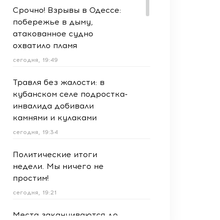
Срочно! Взрывы в Одессе:
побережье в дыму,
атакованное судно
охватило пламя
сегодня, 19:49
Травля без жалости: в
кубанском селе подростка-
инвалида добивали
камнями и кулаками
сегодня, 19:34
Политические итоги
недели. Мы ничего не
простим!
сегодня, 19:21
Места заканчиваются до