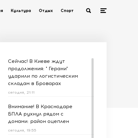
ия
Культура
Отдых
Спорт
Сейчас! В Киеве ждут
продолжения: " Герани"
ударили по логистическим
складам в Броварах
сегодня, 21:11
Внимание! В Краснодаре
БПЛА рухнул рядом с
домами: район оцеплен
сегодня, 19:55