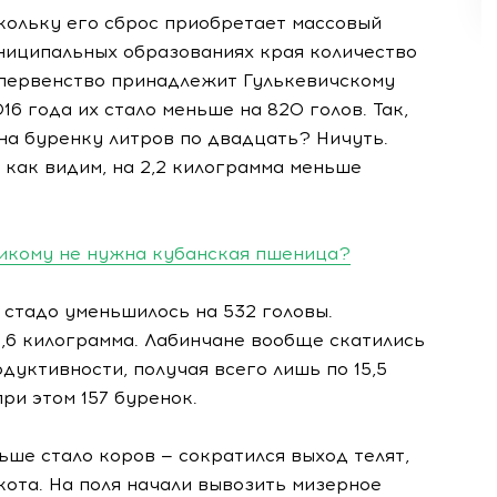
кольку его сброс приобретает массовый
униципальных образованиях края количество
 первенство принадлежит Гулькевичскому
16 года их стало меньше на 820 голов. Так,
на буренку литров по двадцать? Ничуть.
, как видим, на 2,2 килограмма меньше
икому не нужна кубанская пшеница?
 стадо уменьшилось на 532 головы.
,6 килограмма. Лабинчане вообще скатились
одуктивности, получая всего лишь по 15,5
при этом 157 буренок.
ьше стало коров — сократился выход телят,
кота. На поля начали вывозить мизерное