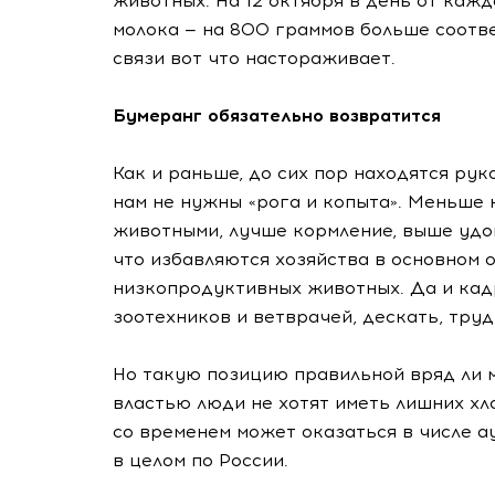
животных. На 12 октября в день от кажд
молока — на 800 граммов больше соотв
связи вот что настораживает.
Бумеранг обязательно возвратится
Как и раньше, до сих пор находятся ру
нам не нужны «рога и копыта». Меньше 
животными, лучше кормление, выше удои
что избавляются хозяйства в основном о
низкопродуктивных животных. Да и ка
зоотехников и ветврачей, дескать, тру
Но такую позицию правильной вряд ли м
властью люди не хотят иметь лишних хл
со временем может оказаться в числе а
в целом по России.