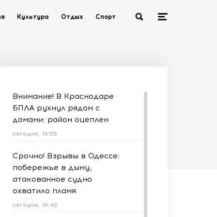
ия
Культура
Отдых
Спорт
Внимание! В Краснодаре
БПЛА рухнул рядом с
домами: район оцеплен
сегодня, 19:55
Срочно! Взрывы в Одессе:
побережье в дыму,
атакованное судно
охватило пламя
сегодня, 19:49