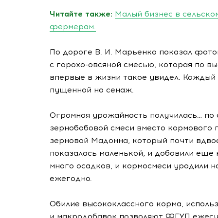
Читайте также:
Малый бизнес в сельском
фермерам.
По дороге
В. И. Марьенко
показал фотог
с
горохо-овсяной
смесью, которая по вы
впервые в жизни такое увидел. Каждый 
пущенной на сенаж.
Огромная урожайность получилась… по 
зернобобовой смеси вместо кормового г
зерновой Мадонна, который почти вдво
показалась маленькой, и добавили еще 
много осадков, и кормосмеси уродили на
ежегодно.
Обилие высококлассного корма, использ
и макродобавок позволяют ФГУП ежесут