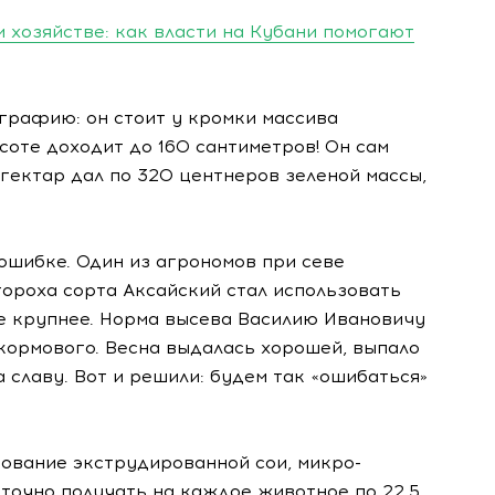
 хозяйстве: как власти на Кубани помогают
рафию: он стоит у кромки массива
соте доходит до 160 сантиметров! Он сам
гектар дал по 320 центнеров зеленой массы,
ошибке. Один из агрономов при севе
ороха сорта Аксайский стал использовать
е крупнее. Норма высева Василию Ивановичу
кормового. Весна выдалась хорошей, выпало
 славу. Вот и решили: будем так «ошибаться»
ование экструдированной сои, микро-
очно получать на каждое животное по 22,5