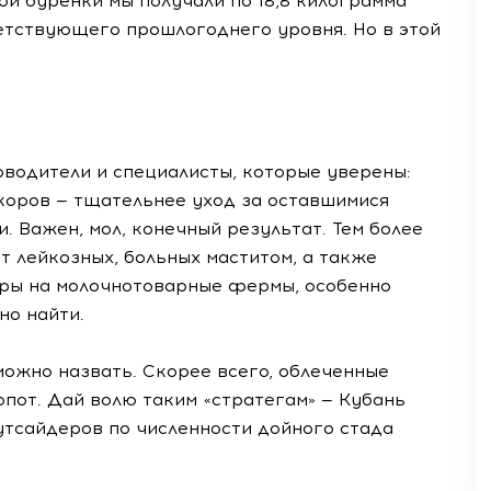
ой буренки мы получали по 18,8 килограмма
етствующего прошлогоднего уровня. Но в этой
ководители и специалисты, которые уверены:
коров — тщательнее уход за оставшимися
. Важен, мол, конечный результат. Тем более
т лейкозных, больных маститом, а также
дры на молочнотоварные фермы, особенно
дно найти.
ожно назвать. Скорее всего, облеченные
опот. Дай волю таким «стратегам» — Кубань
утсайдеров по численности дойного стада