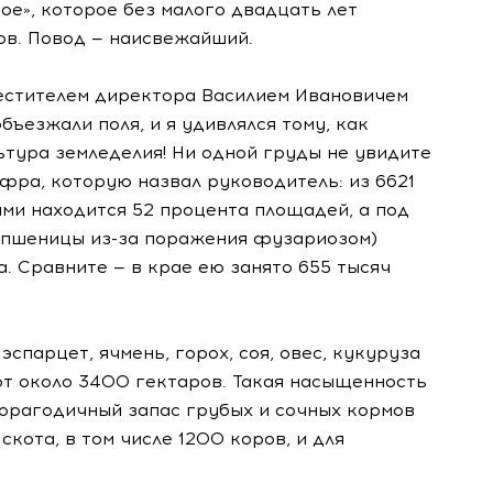
е», которое без малого двадцать лет
ов. Повод — наисвежайший.
местителем директора Василием Ивановичем
бъезжали поля, и я удивлялся тому, как
тура земледелия! Ни одной груды не увидите
фра, которую назвал руководитель: из 6621
ми находится 52 процента площадей, а под
й пшеницы
из-за
поражения фузариозом)
а. Сравните — в крае ею занято 655 тысяч
спарцет, ячмень, горох, соя, овес, кукуруза
т около 3400 гектаров. Такая насыщенность
торагодичный запас грубых и сочных кормов
скота, в том числе 1200 коров, и для