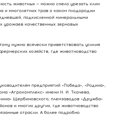
ность животных — можно смело урезать клин
за и многолетних трав о каком плодородии
бедневшей, подкисленной минеральными
их урожаев качественных зерновых
тому нужно всячески приветствовать усилия
-фермерских
хозяйств, где животноводство
уководителям предприятий «Победа», «Родина»,
ирма «Агрокомплекс» имени
Н. И. Ткачева
,
енина» Щербиновского, племзаводов «Дружба»
йонов и многих других, где животноводство
язанные отрасли. А более подробно