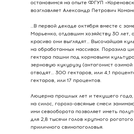
остановимся на опыте ФГУП «Кореновско
возглавляет Александр Петрович Коман
…В первой декаде октября вместе с за
Марьенко, отдавшим хозяйству 30 лет, о
красиво они выглядят… Высочайшая куль
на обработанных массивах. Поразила ци
гектара пашни под кормовыми культура
зерновую кукурузу (антагонист озимо
отводят… 300 гектаров, или 4,1 процент
гектаров, или 17 процентов.
Люцерна прошлых лет и текущего года, э
на силос,
горохо-овсяные
смеси занимаю
ими севооборота позволяет иметь полу
для 2,8 тысячи голов крупного рогатого 
приличного свинопоголовья.