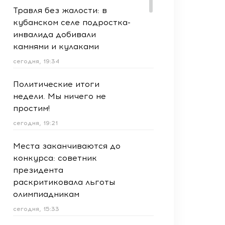
Травля без жалости: в
кубанском селе подростка-
инвалида добивали
камнями и кулаками
сегодня, 19:34
Политические итоги
недели. Мы ничего не
простим!
сегодня, 19:21
Места заканчиваются до
конкурса: советник
президента
раскритиковала льготы
олимпиадникам
сегодня, 15:33