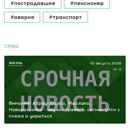
#пострадавшие
#пенсионер
#авария
#транспорт
СМИ2
ЖИЗНЬ
10 августа 2026
3
Вимание! Абрау-Дюрсо, Мысхако,
Новороссийск - звучит тревога: сигнал уйти с
пляжа и укрыться