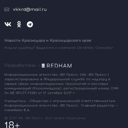
vkkrd@mail.ru
Новости Краснодара и Краснодарского края
Нашли ошибку? Выделите и нажмите Ctrl+Enter. Спасибо!
Разработано —
Информационное агентство «ВК Пресс»
(ИА «ВК Пресс»)
зарегистрировано
в Федеральной службе по надзору
в
сфере связи, информационных
технологий и массовых
коммуникаций
(Роскомнадзор),
регистрационный номер СМИ:
Эл № ФС77-71381
от 17 октября 2017 г.
Учредитель - Общество с ограниченной
ответственностью
Информационное
агентство «ВК Пресс».
Главный редактор —
Ламейкин В.А.
@ 2017 ИА «ВК Пресс»
Все права защищены
18+