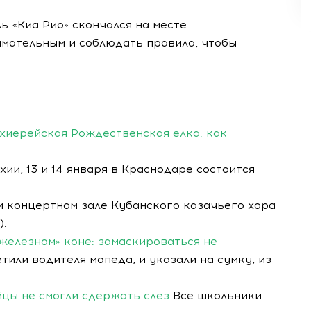
 «Киа Рио» скончался на месте.
имательным и соблюдать правила, чтобы
хиерейская Рождественская елка: как
ии, 13 и 14 января в Краснодаре состоится
м концертном зале Кубанского казачьего хора
).
железном» коне: замаскироваться не
или водителя мопеда, и указали на сумку, из
йцы не смогли сдержать слез
Все школьники