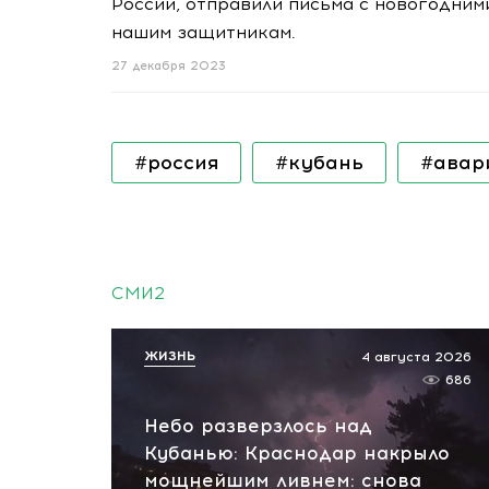
России, отправили письма с новогодни
нашим защитникам.
27 декабря 2023
#россия
#кубань
#авар
СМИ2
ЖИЗНЬ
4 августа 2026
686
Небо разверзлось над
Кубанью: Краснодар накрыло
мощнейшим ливнем: снова