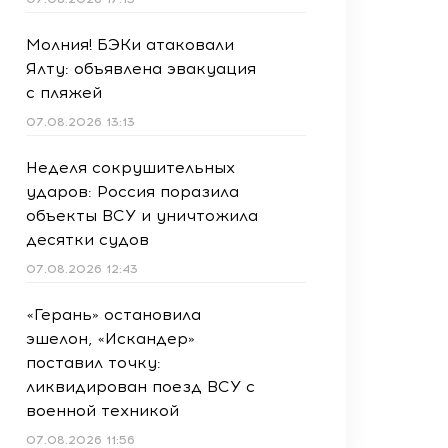
Молния! БЭКи атаковали
Ялту: объявлена эвакуация
с пляжей
07.08.2026 13:13
Неделя сокрушительных
ударов: Россия поразила
объекты ВСУ и уничтожила
десятки судов
07.08.2026 12:43
«Герань» остановила
эшелон, «Искандер»
поставил точку:
ликвидирован поезд ВСУ с
военной техникой
07.08.2026 11:56