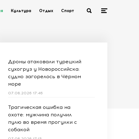
ия
Культура
Отдых
Спорт
Дроны атаковали турецкий
сухогруз у Новороссийска:
судно загорелось в Чёрном
море
07.08.2026 17:46
Трагическая ошибка на
охоте: мужчина получил
пулю во время прогулки с
собакой
07.08.2026 17:13