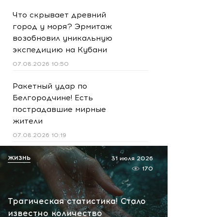
Что скрывает древний
город у моря? Эрмитаж
возобновил уникальную
экспедицию на Кубани
07.08.2026 10:50
Ракетный удар по
Белгородчине! Есть
пострадавшие мирные
жители
07.08.2026 10:19
Срочно! В Геленджике и
ЖИЗНЬ
31 июля 2026
Новороссийске громко -
170
работает ПВО:
рекомендуется уйти с
Трагическая статистика! Стало
пляжей
известно количество