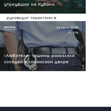
07.08.2026 10:13
утонувших на Кубани
НАТО планирует и
руководит терактами в
России! Сенсационное
ЖИЗНЬ
24 июля 2026
заявление хакеров
176
07.08.2026 10:07
«Любители» тишины разозлили
соседей в сочинском дворе