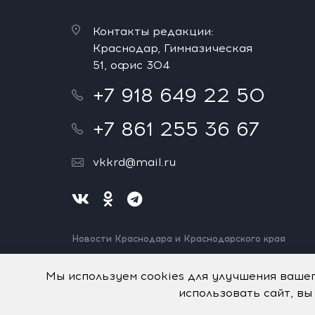
Контакты редакции:
Краснодар, Гимназическая
51, офис 304
+7 918 649 22 50
+7 861 255 36 67
vkkrd@mail.ru
Новости Краснодара и Краснодарского края
Нашли ошибку? Выделите и нажмите Ctrl+Enter.
Спасибо!
Мы используем cookies для улучшения ваше
использовать сайт, вы