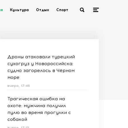
ия
Культура
Отдых
Спорт
Дроны атаковали турецкий
сухогруз у Новороссийска:
судно загорелось в Чёрном
море
вчера, 17:46
Трагическая ошибка на
охоте: мужчина получил
пулю во время прогулки с
собакой
вчера, 17:13