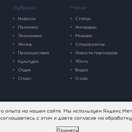
Рубрики
Меню
Новости
Статьи
Политика
Интервью
Экономика
Мнение
Жизнь
Спецпроекты
Происшествия
Новости партнеров
Культура
Фото
Отдых
Видео
Спорт
О нас
го опыта на нашем сайте. Мы используем Яндекс.Ме
 соглашаетесь с этим и даете согласие на обработк
Принять
дательные технологии
.
Политика обработки персональных данных
.