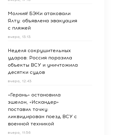
Молния! БЭКи атаковали
Ялту: объявлена эвакуация
с пляжей
вчера, 13:13
Неделя сокрушительных
ударов: Россия поразила
объекты ВСУ и уничтожила
десятки судов
вчера, 12:43
«Герань» остановила
эшелон, «Искандер»
поставил точку:
ликвидирован поезд ВСУ с
военной техникой
вчера, 11:56