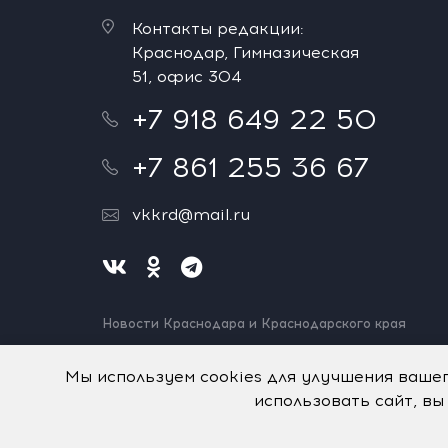
Контакты редакции:
Краснодар, Гимназическая
51, офис 304
+7 918 649 22 50
+7 861 255 36 67
vkkrd@mail.ru
Новости Краснодара и Краснодарского края
Нашли ошибку? Выделите и нажмите Ctrl+Enter.
Спасибо!
Мы используем cookies для улучшения ваше
использовать сайт, вы
На информационном ресурсе применяются
рекомен