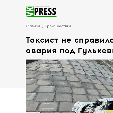
Главная
Происшествия
Таксист не справил
авария под Гульке