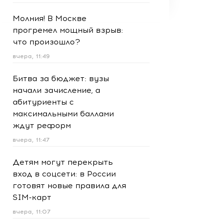
Молния! В Москве
прогремел мощный взрыв:
что произошло?
вчера, 11:49
Битва за бюджет: вузы
начали зачисление, а
абитуриенты с
максимальными баллами
ждут реформ
вчера, 11:47
Детям могут перекрыть
вход в соцсети: в России
готовят новые правила для
SIM-карт
вчера, 11:07