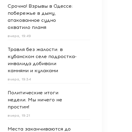
Срочно! Взрывы в Одессе:
побережье в дыму,
атакованное судно
охватило пламя
вчера, 19:49
Травля без жалости: в
кубанском селе подростка-
инвалида добивали
камнями и кулаками
вчера, 19:34
Политические итоги
недели. Мы ничего не
простим!
вчера, 19:21
Места заканчиваются до