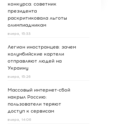
конкурса: советник
президента
раскритиковала льготы
олимпиадникам
вчера, 15:33
Легион иностранцев: зачем
колумбийские картели
отправляют людей на
Украину
вчера, 15:26
Массовый интернет-сбой
накрыл Россию:
пользователи теряют
доступ к сервисам
вчера, 14:06