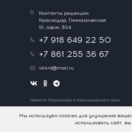
Контакты редакции:
Краснодар, Гимназическая
51, офис 304
+7 918 649 22 50
+7 861 255 36 67
vkkrd@mail.ru
Новости Краснодара и Краснодарского края
Нашли ошибку? Выделите и нажмите Ctrl+Enter.
Спасибо!
Мы используем cookies для улучшения ваше
использовать сайт, вы