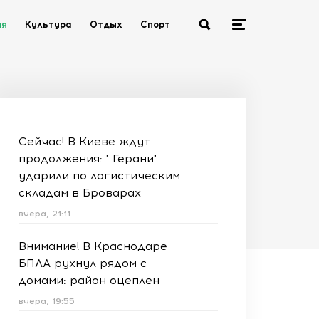
ия
Культура
Отдых
Спорт
Сейчас! В Киеве ждут
продолжения: " Герани"
ударили по логистическим
складам в Броварах
вчера, 21:11
Внимание! В Краснодаре
БПЛА рухнул рядом с
домами: район оцеплен
вчера, 19:55