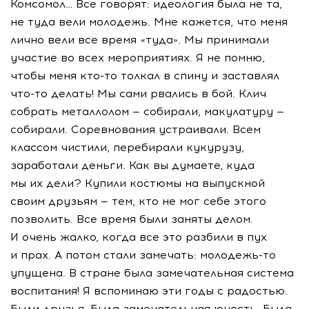
Комсомол… Все говорят: идеология была не та,
не туда вели молодежь. Мне кажется, что меня
лично вели все время «туда». Мы принимали
участие во всех мероприятиях. Я не помню,
чтобы меня
кто-то
толкал в спину и заставлял
что-то
делать! Мы сами рвались в бой. Клич
собрать металлолом — собирали, макулатуру —
собирали. Соревнования устраивали. Всем
классом чистили, перебирали кукурузу,
заработали деньги. Как вы думаете, куда
мы их дели? Купили костюмы на выпускной
своим друзьям — тем, кто не мог себе этого
позволить. Все время были заняты делом.
И очень жалко, когда все это разбили в пух
и прах. А потом стали замечать:
молодежь-то
упущена. В стране была замечательная система
воспитания! Я вспоминаю эти годы с радостью.
Были друзья. Была замечательная юность. Была