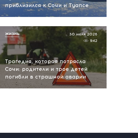
вчера, 10:13
приблизился к Сочи и Туапсе
НАТО планирует и
руководит терактами в
России! Сенсационное
ЖИЗНЬ
30 июля 2026
заявление хакеров
942
вчера, 10:07
Трагедия, которая потрясла
Сочи: родители и трое детей
погибли в страшной аварии