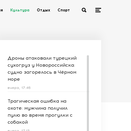
ия
Культура
Отдых
Спорт
Дроны атаковали турецкий
сухогруз у Новороссийска:
судно загорелось в Чёрном
море
вчера, 17:46
Трагическая ошибка на
охоте: мужчина получил
пулю во время прогулки с
собакой
вчера, 17:13