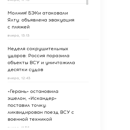
Молния! БЭКи атаковали
Ялту: объявлена эвакуация
с пляжей
вчера, 13:13
Неделя сокрушительных
ударов: Россия поразила
объекты ВСУ и уничтожила
десятки судов
вчера, 12:43
«Герань» остановила
эшелон, «Искандер»
поставил точку:
ликвидирован поезд ВСУ с
военной техникой
вчера, 11:56