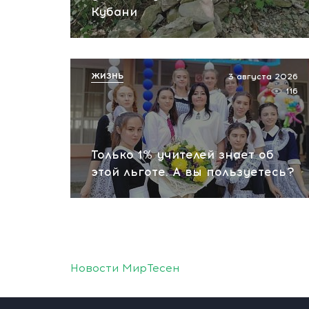
Кубани
ЖИЗНЬ
3 августа 2026
116
Только 1% учителей знает об
этой льготе. А вы пользуетесь?
Новости МирТесен