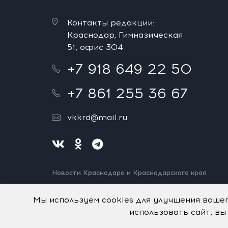
Контакты редакции:
Краснодар, Гимназическая
51, офис 304
+7 918 649 22 50
+7 861 255 36 67
vkkrd@mail.ru
Новости Краснодара и Краснодарского края
Нашли ошибку? Выделите и нажмите Ctrl+Enter.
Спасибо!
Мы используем cookies для улучшения ваше
использовать сайт, вы