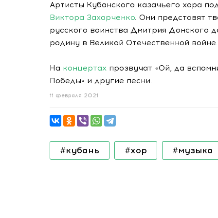
Артисты Кубанского казачьего хора по
Виктора Захарченко
. Они представят т
русского воинства Дмитрия Донского до
родину в Великой Отечественной войне.
На
концертах
прозвучат «Ой, да вспомни
Победы» и другие песни.
11 февраля 2021
#кубань
#хор
#музыка