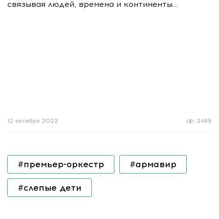
связывая людей, времена и континенты...
12 октября 2022
2489
#премьер-оркестр
#армавир
#слепые дети