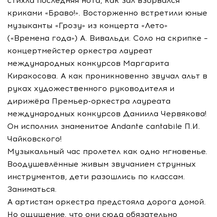
стихла последняя нота, как зал взорвался
криками «Браво!». Восторженно встретили юные
музыканты «Грозу» из концерта «Лето»
(«Времена года») А. Вивальди. Соло на скрипке –
концертмейстер оркестра лауреат
международных конкурсов Маргарита
Киракосова. А как проникновенно звучал альт в
руках художественного руководителя и
дирижёра Премьер-оркестра лауреата
международных конкурсов Даниила Червякова!
Он исполнил знаменитое Аndante cantabile П.И.
Чайковского!
Музыкальный час пролетел как одно мгновенье.
Воодушевлённые живым звучанием струнных
инструментов, дети разошлись по классам.
Заниматься.
А артистам оркестра предстояла дорога домой.
Но ощущение, что они сюда обязательно