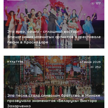
177
Это ярко, сочно - сплошной восторг!
Впечатления именитых артистов о фестивале
песни в Краснодаре
КУЛЬТУРА
27 июня 2026
252
Эта песня стала символом братства: в Минске
прозвучала знаменитая «Беларусь» Виктора
Захарченко