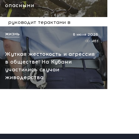
вчера, 10:13
опасными
НАТО планирует и
руководит терактами в
России! Сенсационное
ЖИЗНЬ
8 июля 2026
заявление хакеров
461
вчера, 10:07
Жуткая жестокость и агрессия
в обществе! На Кубани
участились случаи
живодерства