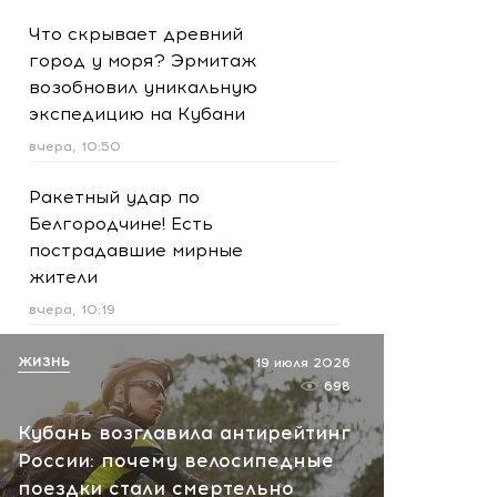
Что скрывает древний
город у моря? Эрмитаж
возобновил уникальную
экспедицию на Кубани
вчера, 10:50
Ракетный удар по
Белгородчине! Есть
пострадавшие мирные
жители
вчера, 10:19
Срочно! В Геленджике и
ЖИЗНЬ
19 июля 2026
Новороссийске громко -
698
работает ПВО:
Кубань возглавила антирейтинг
рекомендуется уйти с
России: почему велосипедные
пляжей
поездки стали смертельно