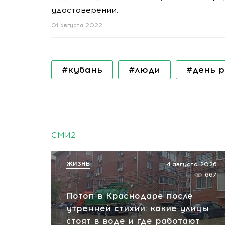
удостоверении.
01 августа 2022
#кубань
#люди
#день 
СМИ2
ЖИЗНЬ
4 августа 2026
667
Потоп в Краснодаре после
утренней стихии: какие улицы
стоят в воде и где работают