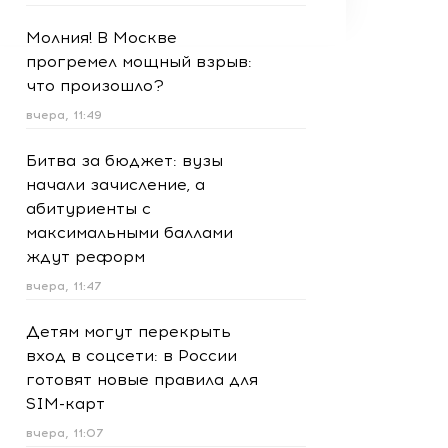
Молния! В Москве
прогремел мощный взрыв:
что произошло?
вчера, 11:49
Битва за бюджет: вузы
начали зачисление, а
абитуриенты с
максимальными баллами
ждут реформ
вчера, 11:47
Детям могут перекрыть
вход в соцсети: в России
готовят новые правила для
SIM-карт
вчера, 11:07