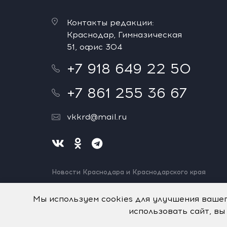
Контакты редакции:
Краснодар, Гимназическая
51, офис 304
+7 918 649 22 50
+7 861 255 36 67
vkkrd@mail.ru
Новости Краснодара и Краснодарского края
Нашли ошибку? Выделите и нажмите Ctrl+Enter.
Спасибо!
Мы используем cookies для улучшения ваше
использовать сайт, вы