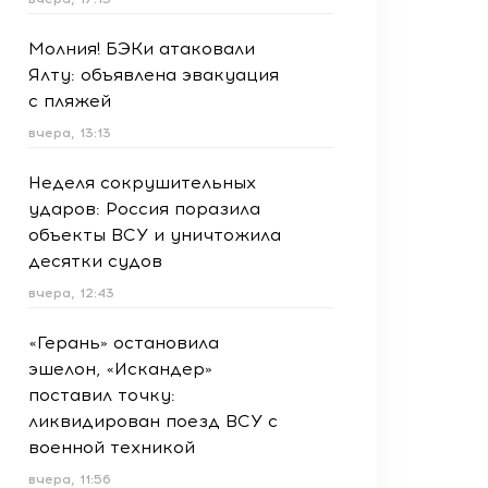
Молния! БЭКи атаковали
Ялту: объявлена эвакуация
с пляжей
вчера, 13:13
Неделя сокрушительных
ударов: Россия поразила
объекты ВСУ и уничтожила
десятки судов
вчера, 12:43
«Герань» остановила
эшелон, «Искандер»
поставил точку:
ликвидирован поезд ВСУ с
военной техникой
вчера, 11:56