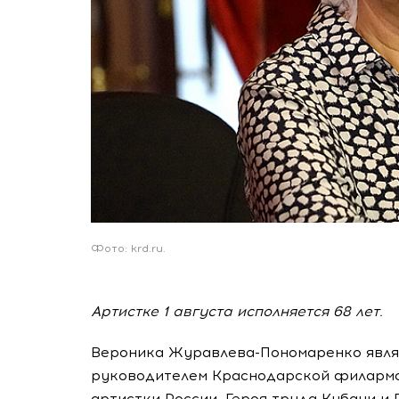
Фото: krd.ru.
Артистке 1 августа исполняется 68 лет.
Вероника Журавлева-Пономаренко явля
руководителем Краснодарской филармо
артистки России, Героя труда Кубани и