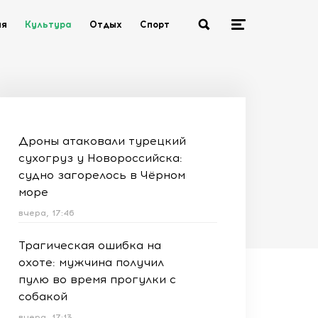
ия
Культура
Отдых
Спорт
Дроны атаковали турецкий
сухогруз у Новороссийска:
судно загорелось в Чёрном
море
вчера, 17:46
Трагическая ошибка на
охоте: мужчина получил
пулю во время прогулки с
собакой
вчера, 17:13