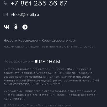
+7 861 255 36 67
vkkrd@mail.ru
Новости Краснодара и Краснодарского края
Нашли ошибку? Выделите и нажмите Ctrl+Enter. Спасибо!
Разработано —
Информационное агентство «ВК Пресс»
(ИА «ВК Пресс»)
зарегистрировано
в Федеральной службе по надзору
в
сфере связи, информационных
технологий и массовых
коммуникаций
(Роскомнадзор),
регистрационный номер СМИ:
Эл № ФС77-71381
от 17 октября 2017 г.
Учредитель - Общество с ограниченной
ответственностью
Информационное
агентство «ВК Пресс».
Главный редактор —
Ламейкин В.А.
@ 2017 ИА «ВК Пресс»
Все права защищены