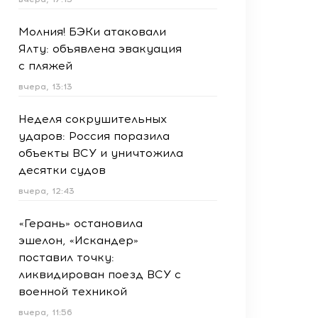
Молния! БЭКи атаковали
Ялту: объявлена эвакуация
с пляжей
вчера, 13:13
Неделя сокрушительных
ударов: Россия поразила
объекты ВСУ и уничтожила
десятки судов
вчера, 12:43
«Герань» остановила
эшелон, «Искандер»
поставил точку:
ликвидирован поезд ВСУ с
военной техникой
вчера, 11:56