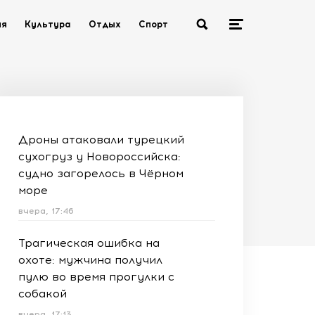
ия
Культура
Отдых
Спорт
Дроны атаковали турецкий
сухогруз у Новороссийска:
судно загорелось в Чёрном
море
вчера, 17:46
Трагическая ошибка на
охоте: мужчина получил
пулю во время прогулки с
собакой
вчера, 17:13