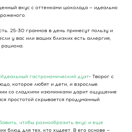
енный вкус с оттенками шоколада — идеально
ороженого.
сть. 25-30 граммов в день принесут пользу и
сли у вас или ваших близких есть аллергия,
 рациона.
! Идеальный гастрономический дуэт
- Творог с
до, которое любят и дети, и взрослые.
ании со сладкими изюминками дарит ощущение
йся простотой скрывается продуманный
обавить, чтобы разнообразить вкус и еще
их блюд для тех, кто худеет. В его основе —