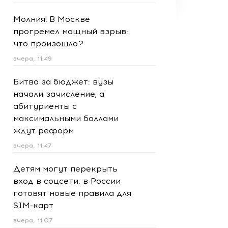
Молния! В Москве
прогремел мощный взрыв:
что произошло?
вчера, 11:49
Битва за бюджет: вузы
начали зачисление, а
абитуриенты с
максимальными баллами
ждут реформ
вчера, 11:47
Детям могут перекрыть
вход в соцсети: в России
готовят новые правила для
SIM-карт
вчера, 11:07