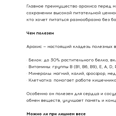
Главное преимущество арахиса перед м
сохранении высокой питательной ценнос
кто хочет питаться разнообразно без б
Чем полезен
Арахис — настоящий кладезь полезных 
· Белок: до 30% растительного белка, 
· Витамины: группы В (В1, В6, В9), Е, А, D, 
· Минералы: магний, калий, фосфор, мед
· Клетчатка: помогает работе кишечник
Особенно он полезен для сердца и сосу
обмен веществ, улучшает память и кон
Можно ли при лишнем весе