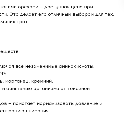
ногими орехами — доступная цена при
ти. Это делает его отличным выбором для тех,
ольших трат.
веществ:
включая все незаменимые аминокислоты;
РР;
ь, марганец, кремний;
а и очищению организма от токсинов.
дов — помогает нормализовать давление и
центрацию внимания.