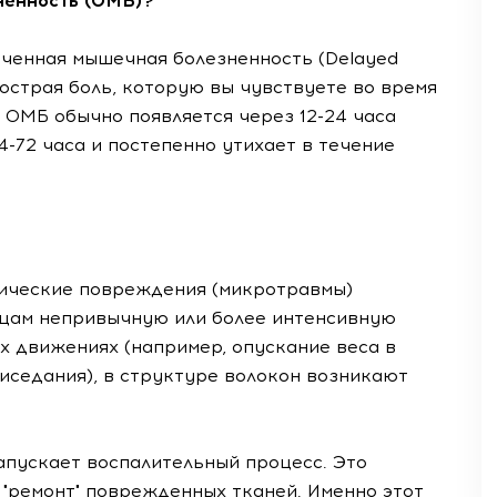
ненность (ОМБ)?
оченная мышечная болезненность (Delayed
а острая боль, которую вы чувствуете во время
. ОМБ обычно появляется через 12-24 часа
4-72 часа и постепенно утихает в течение
пические повреждения (микротравмы)
шцам непривычную или более интенсивную
х движениях (например, опускание веса в
риседания), в структуре волокон возникают
апускает воспалительный процесс. Это
 "ремонт" поврежденных тканей. Именно этот