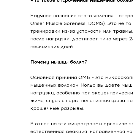
Что такое отсроченная мышечная болез
Научное название этого явления – отср
Onset Muscle Soreness, DOMS). Это не т
тренировки из-за усталости или травмы
после нагрузки, достигает пика через 2
нескольких дней.
Почему мышцы болят?
Основная причина ОМБ – это микроско
мышечных волокон. Когда вы даете мы
нагрузку, особенно при эксцентрически
жиме, спуск с горы, негативная фаза п
крошечные разрывы.
В ответ на эти микротравмы организм з
естественная реакция, направленная на