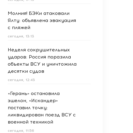
Молния! БЭКи атаковали
Ялту: объявлена эвакуация
с пляжей
сегодня, 13:13
Неделя сокрушительных
ударов: Россия поразила
объекты ВСУ и уничтожила
десятки судов
сегодня, 12:43
«Герань» остановила
эшелон, «Искандер»
поставил точку:
ликвидирован поезд ВСУ с
военной техникой
сегодня, 11:56