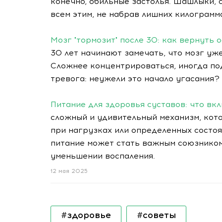
конечно, обильные застолья. Шашлыки, с
всем этим, не набрав лишних килограмм
Мозг "тормозит" после 30: как вернуть 
30 лет начинают замечать, что мозг уже
Сложнее концентрироваться, иногда по
тревога: неужели это начало угасания?
Питание для здоровья суставов: что вк
сложный и удивительный механизм, кото
при нагрузках или определенных состоя
питание может стать важным союзником
уменьшении воспаления.
12 мая 2025
#здоровье
#советы