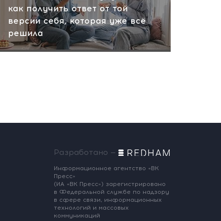
как получить ответ от той
версии себя, которая уже всё
решила
Разработано —
Информационное агентство «ВК
Пресс»
(ИА «ВК Пресс») зарегистрировано
в Федеральной службе по надзору
в сфере связи, информационных
технологий и массовых
коммуникаций