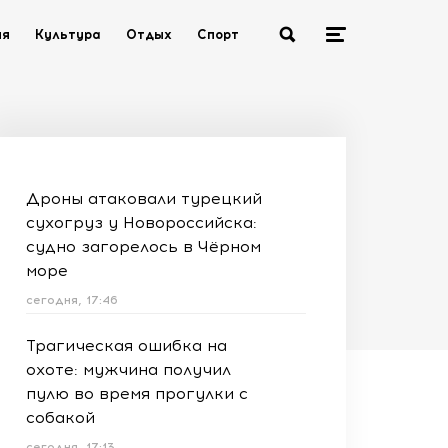
ия
Культура
Отдых
Спорт
Дроны атаковали турецкий
сухогруз у Новороссийска:
судно загорелось в Чёрном
море
сегодня, 17:46
Трагическая ошибка на
охоте: мужчина получил
пулю во время прогулки с
собакой
сегодня, 17:13