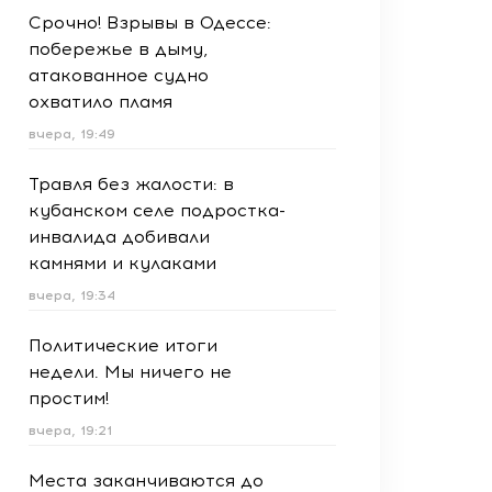
Срочно! Взрывы в Одессе:
побережье в дыму,
атакованное судно
охватило пламя
вчера, 19:49
Травля без жалости: в
кубанском селе подростка-
инвалида добивали
камнями и кулаками
вчера, 19:34
Политические итоги
недели. Мы ничего не
простим!
вчера, 19:21
Места заканчиваются до