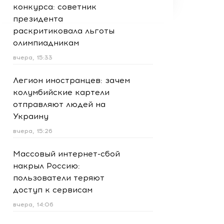
конкурса: советник
президента
раскритиковала льготы
олимпиадникам
вчера, 15:33
Легион иностранцев: зачем
колумбийские картели
отправляют людей на
Украину
вчера, 15:26
Массовый интернет-сбой
накрыл Россию:
пользователи теряют
доступ к сервисам
вчера, 14:06