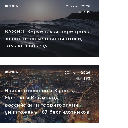
пожар на НПЗ
ЖИЗНЬ
21 июня 2026
1115
вчера, 12:18
ВАЖНО! Керченская переправа
закрыта после ночной атаки,
только в объезд
ЖИЗНЬ
20 июня 2026
1363
Ночью атакованы Кубань,
Москва и Крым, над
российскими территориями
уничтожены 187 беспилотников