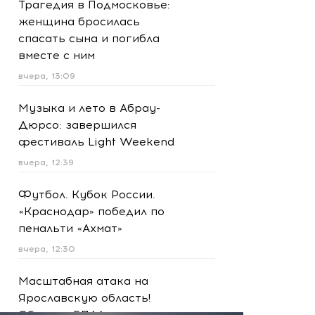
Трагедия в Подмосковье:
женщина бросилась
спасать сына и погибла
вместе с ним
вчера, 13:09
Музыка и лето в Абрау-
Дюрсо: завершился
фестиваль Light Weekend
вчера, 12:39
Футбол. Кубок России.
«Краснодар» победил по
пенальти «Ахмат»
вчера, 12:30
Масштабная атака на
Ярославскую область!
Обломки БПЛА вызвали