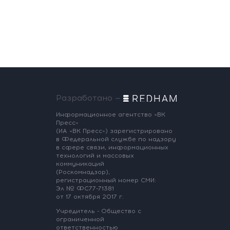
Разработано —
Информационное агентство «ВК
Пресс»
(ИА «ВК Пресс») зарегистрировано
в Федеральной службе по надзору
в сфере связи, информационных
технологий и массовых
коммуникаций
(Роскомнадзор),
регистрационный номер СМИ:
Эл № ФС77-71381
от 17 октября 2017 г.
Учредитель - Общество с
ограниченной
ответственностью