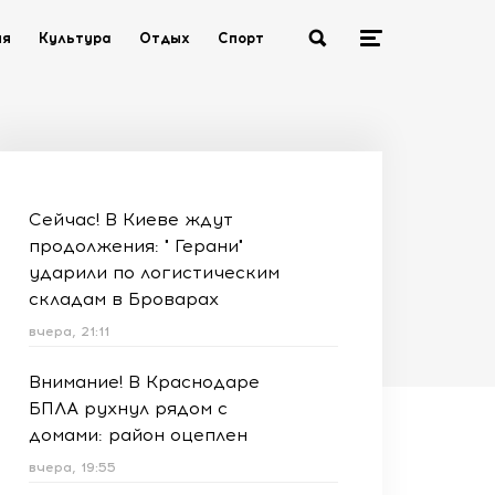
ия
Культура
Отдых
Спорт
Сейчас! В Киеве ждут
продолжения: " Герани"
ударили по логистическим
складам в Броварах
вчера, 21:11
Внимание! В Краснодаре
БПЛА рухнул рядом с
домами: район оцеплен
вчера, 19:55