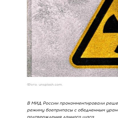
Фото: unsplash.com.
В МИД России прокомментировали реше
режиму боеприпасы с обедненным уран
подтверждения данного шага.