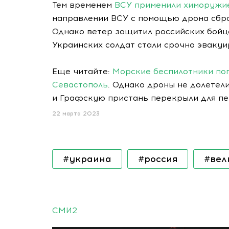
Тем временем
ВСУ применили химоружие
направлении ВСУ с помощью дрона сбро
Однако ветер защитил российских бойцо
Украинских солдат стали срочно эвакуи
Еще читайте:
Морские беспилотники по
Севастополь
. Однако дроны не долетел
и Графскую пристань перекрыли для пе
22 марта 2023
#украина
#россия
#вел
СМИ2