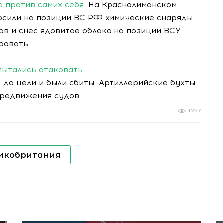
 против самих себя
. На Краснолиманском
сили на позиции ВС РФ химические снаряды.
в и снес ядовитое облако на позиции ВСУ.
ровать.
пытались атаковать
и до цели и были сбиты. Артиллерийские бухты
редвижения судов.
1257
икобритания